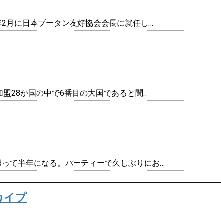
昨年2月に日本ブータン友好協会会長に就任し…
加盟28か国の中で6番目の大国であると聞…
帰って半年になる。パーティーで久しぶりにお…
カイプ