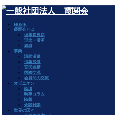
HOME
霞関会とは
理事長挨拶
理念・沿革
組織
事業
講師派遣
情報提供
官民連携
国際交流
会員間の交流
オピニオン
論壇
時事コラム
随想
余談雑談
世界の国々