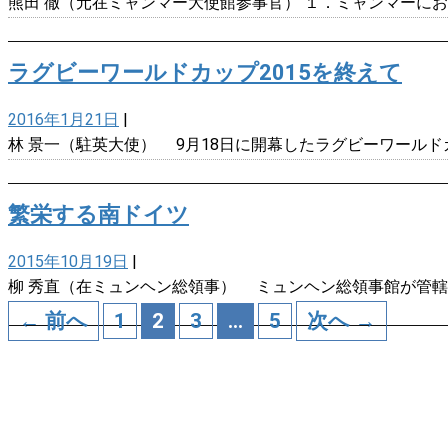
熊田 徹（元在ミャンマー大使館参事官） １．ミャンマーに
ラグビーワールドカップ2015を終えて
2016年1月21日
|
林 景一（駐英大使） 9月18日に開幕したラグビーワールド
繁栄する南ドイツ
2015年10月19日
|
柳 秀直（在ミュンヘン総領事） ミュンヘン総領事館が管
← 前へ
1
2
3
…
5
次へ →