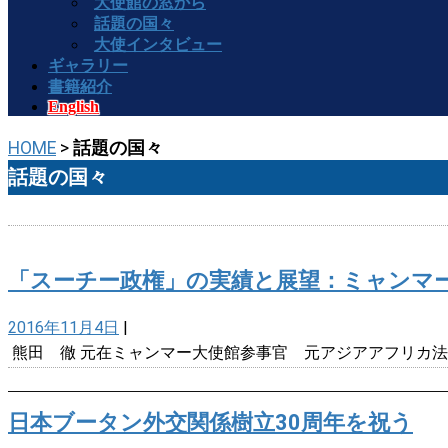
大使館の窓から
話題の国々
大使インタビュー
ギャラリー
書籍紹介
English
HOME
>
話題の国々
話題の国々
「スーチー政権」の実績と展望：ミャンマ
2016年11月4日
|
熊田 徹 元在ミャンマー大使館参事官 元アジアアフリカ法
日本ブータン外交関係樹立30周年を祝う