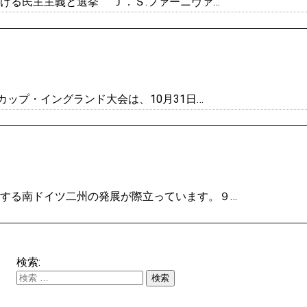
おける民主主義と選挙 Ｊ．Ｓ.ファーニヴァ…
カップ・イングランド大会は、10月31日…
轄する南ドイツ二州の発展が際立っています。９…
検索: