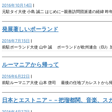
2016年10月14日
|
元駐タイ大使 小島 誠二 はじめに―親善訪問団派遣の経緯 
発展著しいポーランド
2016年7月15日
|
前駐ポーランド大使 山中 誠 ポーランドが欧州連合（EU）
ルーマニアから帰って
2016年6月22日
|
前駐ルーマニア大使 山本 啓司 最後の任地ブカレストから
日本とエストニア－－把瑠都関、音楽、ス
2016年4月27日
|