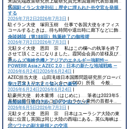
米国先端政策研究所上級研究員元米国通商代表部通商
代…
各国駐イラン大使列伝：歴史に埋もれた外交官を発掘
する
2026年7月2日
2026年7月3日
|
駐イラン大使 塚田玉樹 仕事で各国大使をオフィス
コールするときは、待ち時間や退出時に廊下などに飾
っ…
余談雑談（第188回）執筆終了の御挨拶
2026年7月2日
2026年7月3日
|
元駐タイ大使 恩田 宗 私はこの欄への執筆を終了
させて頂くことになりました。霞関会会員の皆様及び
事…
ホルムズ海峡危機とアジアのエネルギー強靭性―
POWERR AsiaとAZEC 2.0：日本の新たな地域戦略 ―
2026年6月24日
2026年6月24日
|
AZEC担当大使 山田滝雄日本国際問題研究所グローバ
ル・アウトリーチ・センター（CGO）所長 今般…
実は日本人があまり知らない豪州
2026年6月24日
2026年6月24日
|
駐豪州大使 鈴木量博 （はじめに） 筆者は2023年5
月初に前任地のトルコのアンカラから豪州の首都キ…
余談雑談（第187回）日中交流について
2026年6月5日
2026年7月3日
|
元駐タイ大使 恩田 宗 日本はユーラシア大陸の東
端に位置し英国は同じ大陸の西端にある。英仏海峡は
小…
ボツワナの副大統領との交流