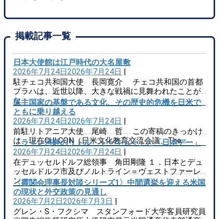
掲載記事一覧
日本大使館は江戸時代の大名屋敷
2026年7月24日
2026年7月24日
|
駐チェコ共和国大使 長岡寛介 チェコ共和国の首都
プラハは、近世以降、大きな戦禍に見舞われたことが
な…
民主国家の基盤である文化、その歴史的危機を日米で
ともに乗り越える
2026年7月24日
2026年7月24日
|
前駐リトアニア大使 尾崎 哲 この寄稿のきっかけ
は、現在CULCON（日米文化教育交流会議、The…
「ライン河畔のリトル・トーキョー」と「日本デー」
2026年7月24日
2026年7月24日
|
在デュッセルドルフ総領事 角田剛隆 １．日本とデュ
ッセルドルフ市及びノルトライン＝ヴェストファーレ
ン…
〈霞関会理事長対談シリーズ1〉中間選挙を迎える米国
の現状と外交政策の見通し
2026年7月2日
2026年7月3日
|
グレン・S・フクシマ スタンフォード大学客員研究員