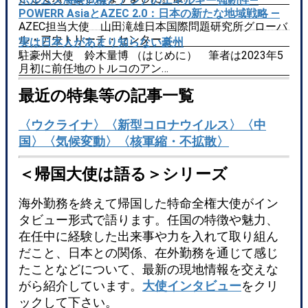
ホルムズ海峡危機とアジアのエネルギー強靭性―
POWERR AsiaとAZEC 2.0：日本の新たな地域戦略 ―
AZEC担当大使 山田滝雄日本国際問題研究所グローバ
ル・アウトリーチ・センター（…
実は日本人があまり知らない豪州
駐豪州大使 鈴木量博 （はじめに） 筆者は2023年5
月初に前任地のトルコのアン…
最近の特集等の記事一覧
〈ウクライナ〉
〈新型コロナウイルス〉
〈中
国〉
〈気候変動〉
〈核軍縮・不拡散〉
＜帰国大使は語る＞シリーズ
海外勤務を終えて帰国した特命全権大使がイン
タビュー形式で語ります。任国の特徴や魅力、
在任中に経験した出来事や力を入れて取り組ん
だこと、日本との関係、在外勤務を通じて感じ
たことなどについて、最新の現地情報を交えな
がら紹介しています。
大使インタビュー
をクリ
ックして下さい。