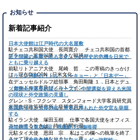
お知らせ
新着記事紹介
日本大使館は江戸時代の大名屋敷
駐チェコ共和国大使 長岡寛介 チェコ共和国の首都
プラハは、近世以降、大きな戦禍…
民主国家の基盤である文化、その歴史的危機を日米で
ともに乗り越える
前駐リトアニア大使 尾崎 哲 この寄稿のきっかけ
は、現在CULCON（日米文化…
「ライン河畔のリトル・トーキョー」と「日本デー」
在デュッセルドルフ総領事 角田剛隆 １．日本とデュ
ッセルドルフ市及びノルトライン…
〈霞関会理事長対談シリーズ1〉中間選挙を迎える米国
の現状と外交政策の見通し
グレン・S・フクシマ スタンフォード大学客員研究員
米国先端政策研究所上級研究員元…
各国駐イラン大使列伝：歴史に埋もれた外交官を発掘
する
駐イラン大使 塚田玉樹 仕事で各国大使をオフィス
コールするときは、待ち時間や退…
余談雑談（第188回）執筆終了の御挨拶
元駐タイ大使 恩田 宗 私はこの欄への執筆を終了
させて頂くことになりました。霞…