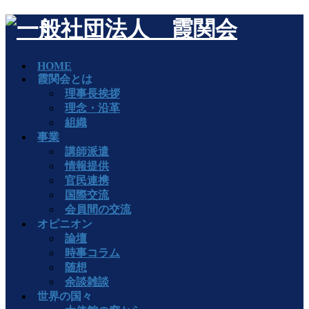
HOME
霞関会とは
理事長挨拶
理念・沿革
組織
事業
講師派遣
情報提供
官民連携
国際交流
会員間の交流
オピニオン
論壇
時事コラム
随想
余談雑談
世界の国々