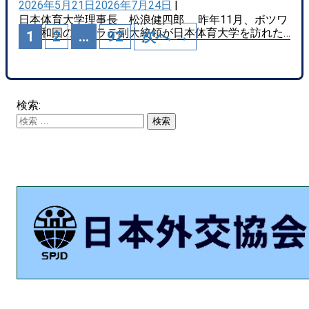
2026年5月21日
2026年7月24日
|
日本体育大学理事長 松浪健四郎 昨年11月、ボツワ
ナ共和国のハオラテ副大統領が日本体育大学を訪れた…
1
2
…
92
次へ →
検索: