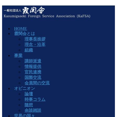
HOME
霞関会とは
理事長挨拶
理念・沿革
組織
事業
講師派遣
情報提供
官民連携
国際交流
会員間の交流
オピニオン
論壇
時事コラム
随想
余談雑談
世界の国々