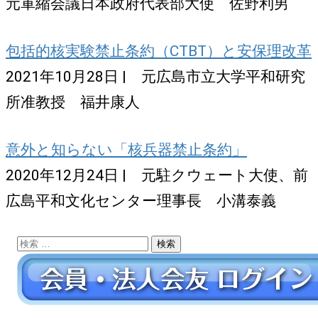
元軍縮会議日本政府代表部大使 佐野利男
包括的核実験禁止条約（CTBT）と安保理改革
2021年10月28日 | 元広島市立大学平和研究
所准教授 福井康人
意外と知らない「核兵器禁止条約」
2020年12月24日 | 元駐クウェート大使、前
広島平和文化センター理事長 小溝泰義
検
索: