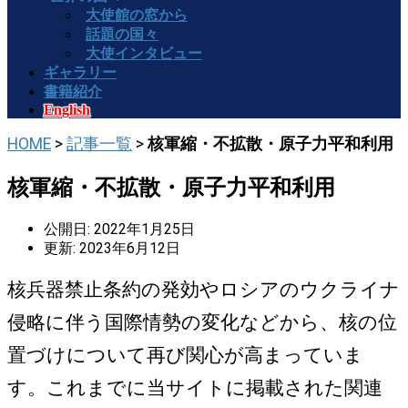
大使館の窓から
話題の国々
大使インタビュー
ギャラリー
書籍紹介
English
HOME
>
記事一覧
>
核軍縮・不拡散・原子力平和利用
核軍縮・不拡散・原子力平和利用
公開日: 2022年1月25日
更新: 2023年6月12日
核兵器禁止条約の発効やロシアのウクライナ
侵略に伴う国際情勢の変化などから、核の位
置づけについて再び関心が高まっていま
す。これまでに当サイトに掲載された関連