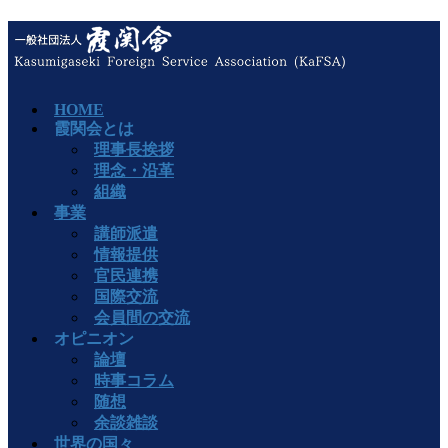
HOME
霞関会とは
理事長挨拶
理念・沿革
組織
事業
講師派遣
情報提供
官民連携
国際交流
会員間の交流
オピニオン
論壇
時事コラム
随想
余談雑談
世界の国々