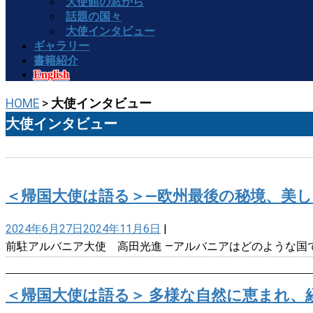
大使館の窓から
話題の国々
大使インタビュー
ギャラリー
書籍紹介
English
HOME
>
大使インタビュー
大使インタビュー
＜帰国大使は語る＞―欧州最後の秘境、美
2024年6月27日
2024年11月6日
|
前駐アルバニア大使 高田光進 ―アルバニアはどのような国
＜帰国大使は語る＞ 多様な自然に恵まれ、