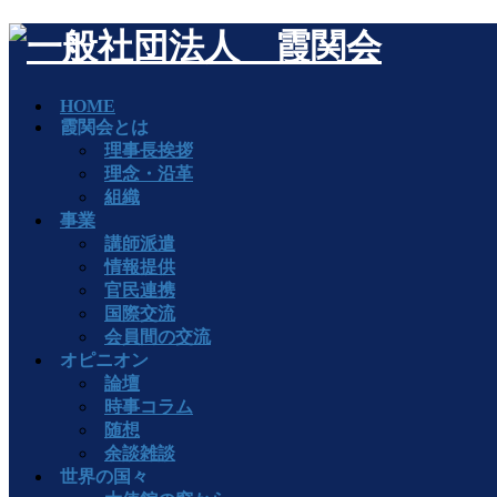
HOME
霞関会とは
理事長挨拶
理念・沿革
組織
事業
講師派遣
情報提供
官民連携
国際交流
会員間の交流
オピニオン
論壇
時事コラム
随想
余談雑談
世界の国々