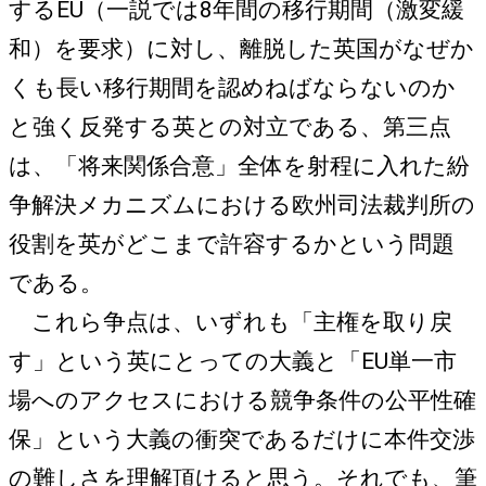
するEU（一説では8年間の移行期間（激変緩
和）を要求）に対し、離脱した英国がなぜか
くも長い移行期間を認めねばならないのか
と強く反発する英との対立である、第三点
は、「将来関係合意」全体を射程に入れた紛
争解決メカニズムにおける欧州司法裁判所の
役割を英がどこまで許容するかという問題
である。
これら争点は、いずれも「主権を取り戻
す」という英にとっての大義と「EU単一市
場へのアクセスにおける競争条件の公平性確
保」という大義の衝突であるだけに本件交渉
の難しさを理解頂けると思う。それでも、筆