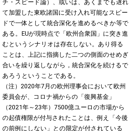
チ・スピード論）、或いは、あくまでも遅れ
て加盟した東欧諸国に受け入れ可能なスピー
ドで一体として統合深化を進めるべきか等で
ある。EUが現時点で「欧州合衆国」に突き進
むというシナリオは存在しない。あり得る
ことは、上記に指摘した二つの側面のせめぎ
合いを繰り返しながら，統合深化を続けるで
あろうということである。
（注）2020年7月の欧州理事会において欧州
委員会が、コロナ禍からの「復興基金」
（2021年～23年）7500億ユーロの市場から
の起債権限が付与されたことは、例え「今後
の前例にしない」との限定が付されている