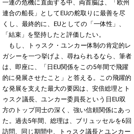
一連の危機に直面する中、両首脳は、「欧州
連合の船長」としてEUの舵取りに最善を尽
くし、最終的に、EUとしての「一体性」、
「結束」を堅持したと評価したい。
もし、トゥスク・ユンカー体制の肯定的レ
ガシーを一つ挙げよ、尋ねられるなら、筆者
は、即座に、「日EU関係をこの5年間で飛躍
的に発展させたこと」と答える。この飛躍的
な発展を支えた最大の要因は、安倍総理とト
ゥスク議長、ユンカー委員長という日EU双
方のトップ同士の深く、強い信頼関係にあっ
た。過去5年間、総理は、ブリュッセルを6回
訪問、同じ期間中、トゥスク議長とユンカー