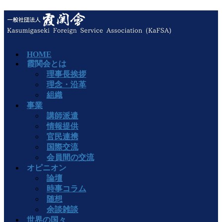
HOME
霞関会とは
理事長挨拶
理念・沿革
組織
事業
講師派遣
情報提供
官民連携
国際交流
会員間の交流
オピニオン
論壇
時事コラム
随想
余談雑談
世界の国々