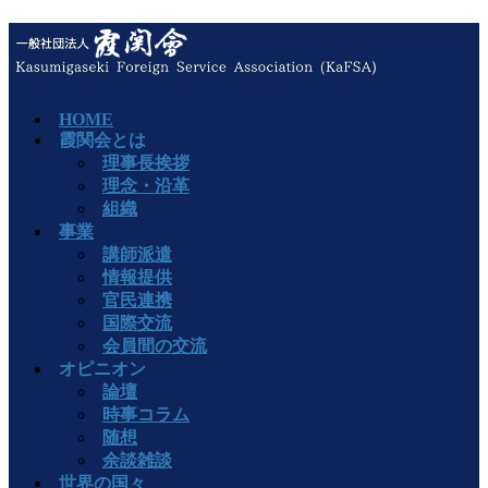
HOME
霞関会とは
理事長挨拶
理念・沿革
組織
事業
講師派遣
情報提供
官民連携
国際交流
会員間の交流
オピニオン
論壇
時事コラム
随想
余談雑談
世界の国々