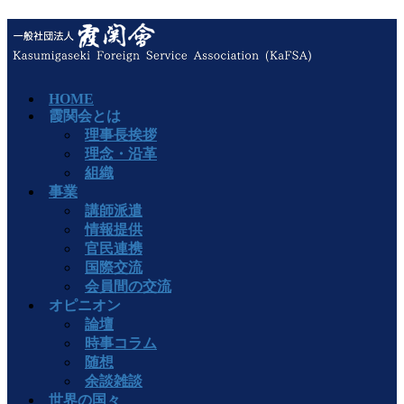
HOME
霞関会とは
理事長挨拶
理念・沿革
組織
事業
講師派遣
情報提供
官民連携
国際交流
会員間の交流
オピニオン
論壇
時事コラム
随想
余談雑談
世界の国々