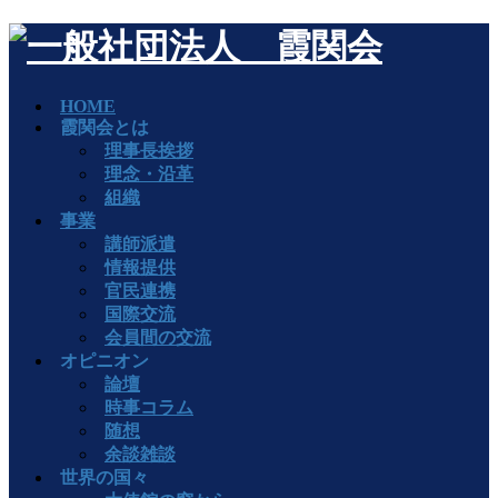
HOME
霞関会とは
理事長挨拶
理念・沿革
組織
事業
講師派遣
情報提供
官民連携
国際交流
会員間の交流
オピニオン
論壇
時事コラム
随想
余談雑談
世界の国々