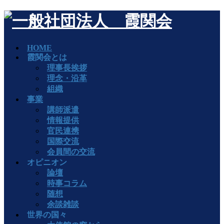
HOME
霞関会とは
理事長挨拶
理念・沿革
組織
事業
講師派遣
情報提供
官民連携
国際交流
会員間の交流
オピニオン
論壇
時事コラム
随想
余談雑談
世界の国々