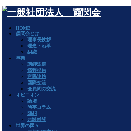
HOME
霞関会とは
理事長挨拶
理念・沿革
組織
事業
講師派遣
情報提供
官民連携
国際交流
会員間の交流
オピニオン
論壇
時事コラム
随想
余談雑談
世界の国々