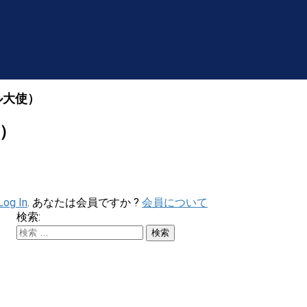
ル大使）
）
Log In
. あなたは会員ですか ?
会員について
検索: