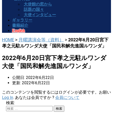
大使館の窓から
話題の国々
大使インタビュー
ギャラリー
書籍紹介
English
HOME
>
月曜講演会等（資料）
>
2022年6月20日宮下
孝之元駐ルワンダ大使「国民和解先進国ルワンダ」
2022年6月20日宮下孝之元駐ルワンダ
大使「国民和解先進国ルワンダ」
公開日: 2022年6月22日
更新: 2022年6月22日
このコンテンツを閲覧するにはログインが必要です。お願い
Log In
. あなたは会員ですか ?
会員について
検索: