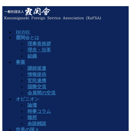
HOME
霞関会とは
理事長挨拶
理念・沿革
組織
事業
講師派遣
情報提供
官民連携
国際交流
会員間の交流
オピニオン
論壇
時事コラム
随想
余談雑談
世界の国々