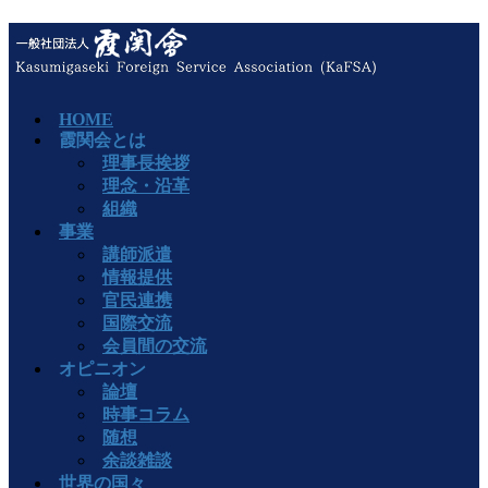
HOME
霞関会とは
理事長挨拶
理念・沿革
組織
事業
講師派遣
情報提供
官民連携
国際交流
会員間の交流
オピニオン
論壇
時事コラム
随想
余談雑談
世界の国々