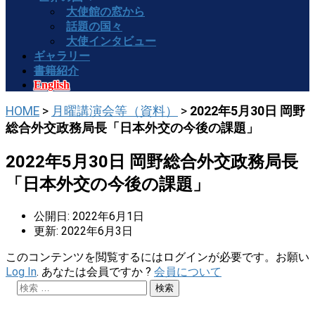
大使館の窓から
話題の国々
大使インタビュー
ギャラリー
書籍紹介
English
HOME
>
月曜講演会等（資料）
>
2022年5月30日 岡野
総合外交政務局長「日本外交の今後の課題」
2022年5月30日 岡野総合外交政務局長
「日本外交の今後の課題」
公開日: 2022年6月1日
更新: 2022年6月3日
このコンテンツを閲覧するにはログインが必要です。お願い
Log In
. あなたは会員ですか ?
会員について
検
索: