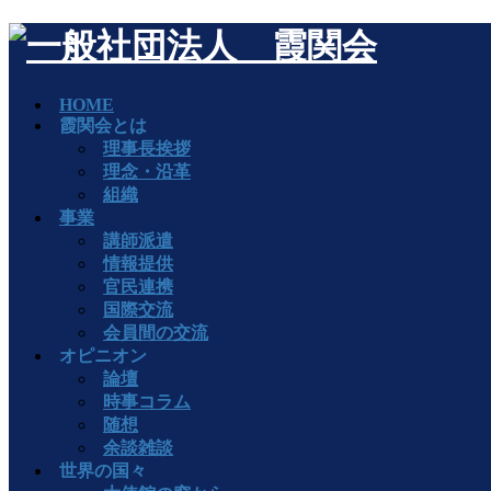
HOME
霞関会とは
理事長挨拶
理念・沿革
組織
事業
講師派遣
情報提供
官民連携
国際交流
会員間の交流
オピニオン
論壇
時事コラム
随想
余談雑談
世界の国々