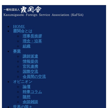
HOME
霞関会とは
理事長挨拶
理念・沿革
組織
事業
講師派遣
情報提供
官民連携
国際交流
会員間の交流
オピニオン
論壇
時事コラム
随想
余談雑談
世界の国々