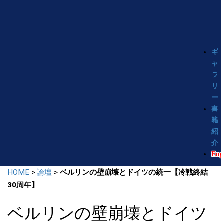
ギ
ャ
ラ
リ
ー
書
籍
紹
介
Eng
HOME
>
論壇
>
ベルリンの壁崩壊とドイツの統一【冷戦終結
30周年】
ベルリンの壁崩壊とドイツ