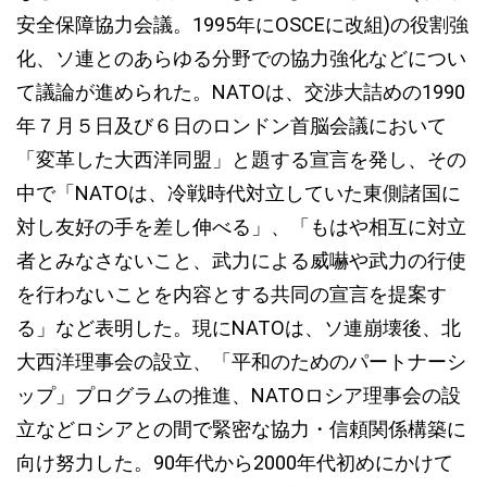
安全保障協力会議。1995年にOSCEに改組)の役割強
化、ソ連とのあらゆる分野での協力強化などについ
て議論が進められた。NATOは、交渉大詰めの1990
年７月５日及び６日のロンドン首脳会議において
「変革した大西洋同盟」と題する宣言を発し、その
中で「NATOは、冷戦時代対立していた東側諸国に
対し友好の手を差し伸べる」、「もはや相互に対立
者とみなさないこと、武力による威嚇や武力の行使
を行わないことを内容とする共同の宣言を提案す
る」など表明した。現にNATOは、ソ連崩壊後、北
大西洋理事会の設立、「平和のためのパートナーシ
ップ」プログラムの推進、NATOロシア理事会の設
立などロシアとの間で緊密な協力・信頼関係構築に
向け努力した。90年代から2000年代初めにかけて