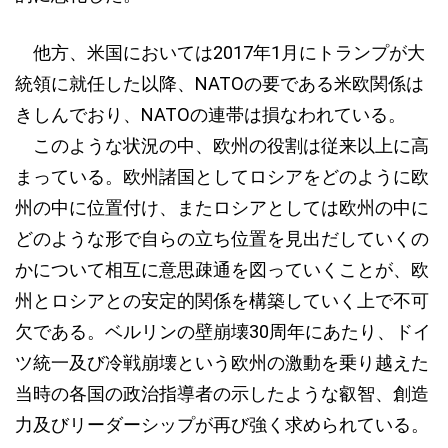
他方、米国においては2017年1月にトランプが大
統領に就任した以降、NATOの要である米欧関係は
きしんでおり、NATOの連帯は損なわれている。
このような状況の中、欧州の役割は従来以上に高
まっている。欧州諸国としてロシアをどのように欧
州の中に位置付け、またロシアとしては欧州の中に
どのような形で自らの立ち位置を見出だしていくの
かについて相互に意思疎通を図っていくことが、欧
州とロシアとの安定的関係を構築していく上で不可
欠である。ベルリンの壁崩壊30周年にあたり、ドイ
ツ統一及び冷戦崩壊という欧州の激動を乗り越えた
当時の各国の政治指導者の示したような叡智、創造
力及びリーダーシップが再び強く求められている。