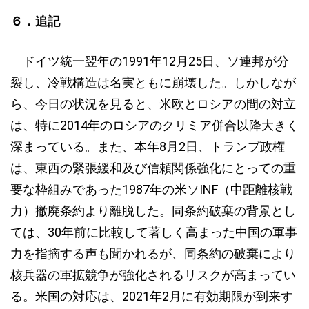
６．追記
ドイツ統一翌年の1991年12月25日、ソ連邦が分
裂し、冷戦構造は名実ともに崩壊した。しかしなが
ら、今日の状況を見ると、米欧とロシアの間の対立
は、特に2014年のロシアのクリミア併合以降大きく
深まっている。また、本年8月2日、トランプ政権
は、東西の緊張緩和及び信頼関係強化にとっての重
要な枠組みであった1987年の米ソINF（中距離核戦
力）撤廃条約より離脱した。同条約破棄の背景とし
ては、30年前に比較して著しく高まった中国の軍事
力を指摘する声も聞かれるが、同条約の破棄により
核兵器の軍拡競争が強化されるリスクが高まってい
る。米国の対応は、2021年2月に有効期限が到来す