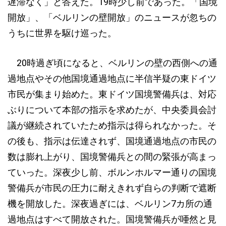
遅滞なく」と答えた。19時少し前であった。「国境
開放」、「ベルリンの壁開放」のニュースが忽ちの
うちに世界を駆け巡った。
20時過ぎ頃になると、ベルリンの壁の西側への通
過地点やその他国境通過地点に半信半疑の東ドイツ
市民が集まり始めた。東ドイツ国境警備兵は、対応
ぶりについて本部の指示を求めたが、中央委員会討
議が継続されていたため指示は得られなかった。そ
の後も、指示は伝達されず、国境通過地点の市民の
数は膨れ上がり、国境警備兵との間の緊張が高まっ
ていった。深夜少し前、ボルンホルマー通りの国境
警備兵が市民の圧力に耐えきれず自らの判断で遮断
機を開放した。深夜過ぎには、ベルリン7カ所の通
過地点はすべて開放された。国境警備兵が唖然と見