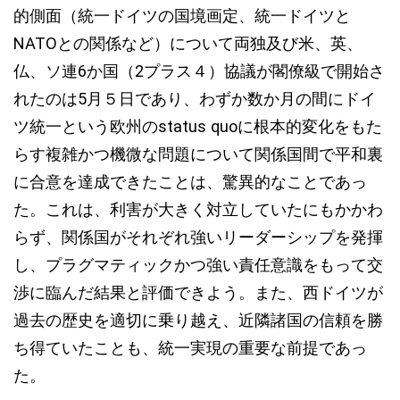
的側面（統一ドイツの国境画定、統一ドイツと
NATOとの関係など）について両独及び米、英、
仏、ソ連6か国（2プラス４）協議が閣僚級で開始さ
れたのは5月５日であり、わずか数か月の間にドイ
ツ統一という欧州のstatus quoに根本的変化をもた
らす複雑かつ機微な問題について関係国間で平和裏
に合意を達成できたことは、驚異的なことであっ
た。これは、利害が大きく対立していたにもかかわ
らず、関係国がそれぞれ強いリーダーシップを発揮
し、プラグマティックかつ強い責任意識をもって交
渉に臨んだ結果と評価できよう。また、西ドイツが
過去の歴史を適切に乗り越え、近隣諸国の信頼を勝
ち得ていたことも、統一実現の重要な前提であっ
た。