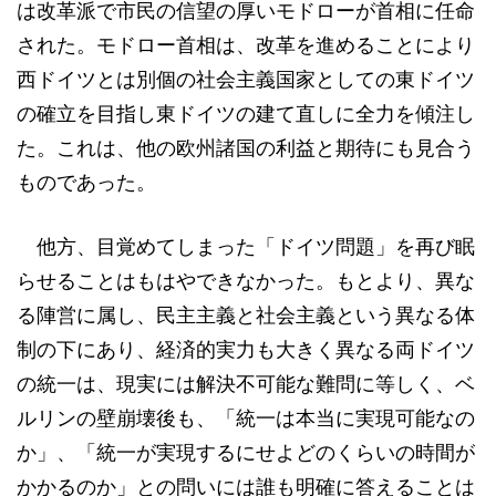
は改革派で市民の信望の厚いモドローが首相に任命
された。モドロー首相は、改革を進めることにより
西ドイツとは別個の社会主義国家としての東ドイツ
の確立を目指し東ドイツの建て直しに全力を傾注し
た。これは、他の欧州諸国の利益と期待にも見合う
ものであった。
他方、目覚めてしまった「ドイツ問題」を再び眠
らせることはもはやできなかった。もとより、異な
る陣営に属し、民主主義と社会主義という異なる体
制の下にあり、経済的実力も大きく異なる両ドイツ
の統一は、現実には解決不可能な難問に等しく、ベ
ルリンの壁崩壊後も、「統一は本当に実現可能なの
か」、「統一が実現するにせよどのくらいの時間が
かかるのか」との問いには誰も明確に答えることは