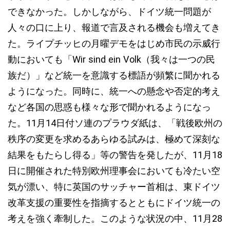
できなかった。しかしながら、ドイツ統一問題が
人々の口に上り、報道で言及される機会も増えてき
た。ライプチッヒの月曜デモをはじめ市民の示威行
動においても「Wir sind ein Volk（我々は一つの民
族だ）」など統一を意識する標語が頻繁に聞かれる
ようになった。同時に、統一への懸念や否定的考え
など各国の思惑も様々な形で聞かれるようになっ
た。11月14日付ソ連のプラウダ紙は、「戦後欧州の
秩序の変更を求めるあらゆる試みは、極めて深刻な
結果をもたらし得る」等の警告を発したが、11月18
日に開催された特別欧州理事会においても冷たい空
気が漂い、特に英国のサッチャー首相は、東ドイツ
改革支援の重要性を指摘するとともにドイツ統一の
考えを強く牽制した。このような状況の中、11月28