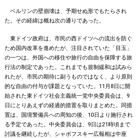
ベルリンの壁崩壊は、予期せぬ形でもたらされ
た。その経緯は概ね次の通りであった。
東ドイツ政府は、市民の西ドイツへの流出を防ぐ
ため国内改革を進めたが、注目されていた「目玉」
の一つは、外国への移住や旅行の自由を保障する旅
行法の制定であった。これまでも規制緩和は試みら
れたが、市民の期待に副うものではなく、より原則
的な自由の付与が課題となっていた。11月8日に開
始された東ドイツ社会主義統一党中央委員会は、9
日にとりあえずの経過的措置を取りまとめた。同措
置は、国境警備兵への周知の後、10日より施行され
る予定であった。中央委員会は、9日は21時頃まで
討議を継続したが、シャボフスキー広報相は中座