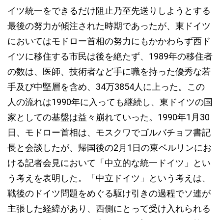
イツ統一をできるだけ阻止乃至先送りしようとする
最後の努力が傾注された時期であったが、東ドイツ
においてはモドロー首相の努力にもかかわらず西ド
イツに移住する市民は後を絶たず、1989年の移住者
の数は、医師、技術者など手に職を持った優秀な若
手及び中堅層を含め、34万3854人に上った。この
人の流れは1990年に入っても継続し、東ドイツの国
家としての基盤は益々崩れていった。1990年1月30
日、モドロー首相は、モスクワでゴルバチョフ書記
長と会談したが、帰国後の2月1日の東ベルリンにお
ける記者会見において「中立的な統一ドイツ」とい
う考えを表明した。「中立ドイツ」という考えは、
戦後のドイツ問題をめぐる駆け引きの過程でソ連が
主張した経緯があり、西側にとって受け入れられる