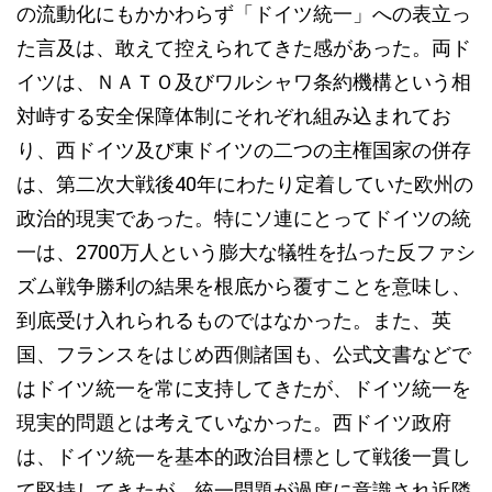
の流動化にもかかわらず「ドイツ統一」への表立っ
た言及は、敢えて控えられてきた感があった。両ド
イツは、ＮＡＴＯ及びワルシャワ条約機構という相
対峙する安全保障体制にそれぞれ組み込まれてお
り、西ドイツ及び東ドイツの二つの主権国家の併存
は、第二次大戦後40年にわたり定着していた欧州の
政治的現実であった。特にソ連にとってドイツの統
一は、2700万人という膨大な犠牲を払った反ファシ
ズム戦争勝利の結果を根底から覆すことを意味し、
到底受け入れられるものではなかった。また、英
国、フランスをはじめ西側諸国も、公式文書などで
はドイツ統一を常に支持してきたが、ドイツ統一を
現実的問題とは考えていなかった。西ドイツ政府
は、ドイツ統一を基本的政治目標として戦後一貫し
て堅持してきたが、統一問題が過度に意識され近隣