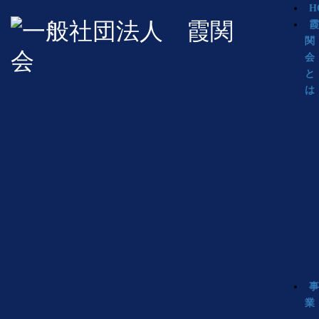
H
関
会
と
は
業