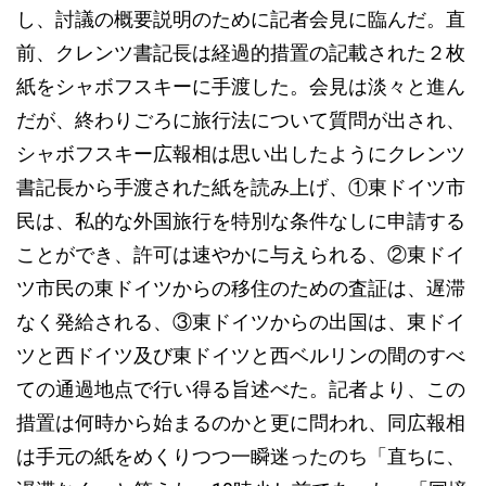
し、討議の概要説明のために記者会見に臨んだ。直
前、クレンツ書記長は経過的措置の記載された２枚
紙をシャボフスキーに手渡した。会見は淡々と進ん
だが、終わりごろに旅行法について質問が出され、
シャボフスキー広報相は思い出したようにクレンツ
書記長から手渡された紙を読み上げ、①東ドイツ市
民は、私的な外国旅行を特別な条件なしに申請する
ことができ、許可は速やかに与えられる、②東ドイ
ツ市民の東ドイツからの移住のための査証は、遅滞
なく発給される、③東ドイツからの出国は、東ドイ
ツと西ドイツ及び東ドイツと西ベルリンの間のすべ
ての通過地点で行い得る旨述べた。記者より、この
措置は何時から始まるのかと更に問われ、同広報相
は手元の紙をめくりつつ一瞬迷ったのち「直ちに、