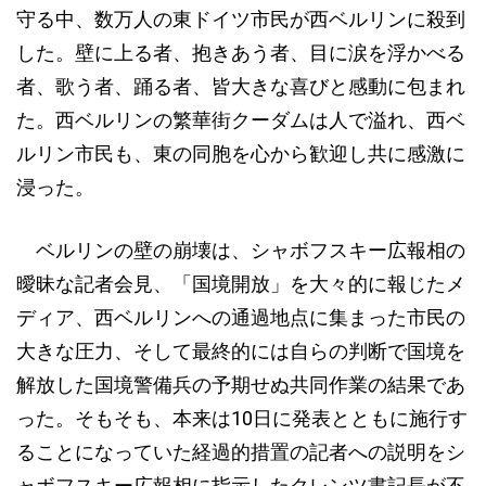
守る中、数万人の東ドイツ市民が西ベルリンに殺到
した。壁に上る者、抱きあう者、目に涙を浮かべる
者、歌う者、踊る者、皆大きな喜びと感動に包まれ
た。西ベルリンの繁華街クーダムは人で溢れ、西ベ
ルリン市民も、東の同胞を心から歓迎し共に感激に
浸った。
ベルリンの壁の崩壊は、シャボフスキー広報相の
曖昧な記者会見、「国境開放」を大々的に報じたメ
ディア、西ベルリンへの通過地点に集まった市民の
大きな圧力、そして最終的には自らの判断で国境を
解放した国境警備兵の予期せぬ共同作業の結果であ
った。そもそも、本来は10日に発表とともに施行す
ることになっていた経過的措置の記者への説明をシ
ャボフスキー広報相に指示したクレンツ書記長が不