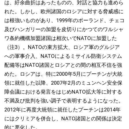
は、紆余曲折はあったものの、対話と協力も進めら
れた。しかし、欧州諸国のロシアに対する脅威感に
は根強いものがあり、1999年のポーランド、チェコ
及びハンガリーの加盟を皮切りにかつてのワルシャ
ワ条約機構加盟諸国は相次いでNATOに加盟した
（注3）。NATOの東方拡大、ロシア軍のグルジア
への軍事介入、NATOによるミサイル防衛システム
配備等はNATO諸国とロシアとの間の相互不信を強
めた。ロシアは、特に2000年5月にプーチンが大統
領に就任した以降、2007年2月のミュンヘン安全保
障会議における発言をはじめNATO拡大等に対する
不満及び批判を強い調子で表明するようになった。
2012年に再度大統領に就任したプーチンは2014年
にはクリミアを併合し、NATO諸国との関係は決定
的に悪化した。