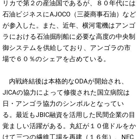
リカで第２の産油国であるが、８０年代には
石油ビジネスにAJOCO（三菱商事石油）など
が参入した。また、近年、横河電機はアンゴ
ラにおける石油掘削船に必要な高度の中央制
御システムを供給しており、アンゴラの市
場で６０％のシェアを占めている。
内戦終結後は本格的なODAが開始され、
JICAの協力によって修復された国立病院は
日・アンゴラ協力のシンボルとなってい
る。最近もJBIC融資を活用した民間企業の目
覚ましい活躍がある。丸紅が１０億ドルをか
けて三つの繊維工場を再建（１６年）、NEC