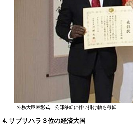
外務大臣表彰式、公邸移転に伴い掛け軸も移転
4. サブサハラ３位の経済大国