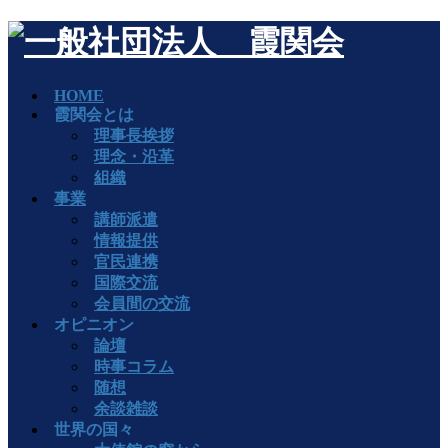
HOME
霞関会とは
理事長挨拶
理念・沿革
組織
事業
講師派遣
情報提供
官民連携
国際交流
会員間の交流
オピニオン
論壇
時事コラム
随想
余談雑談
世界の国々