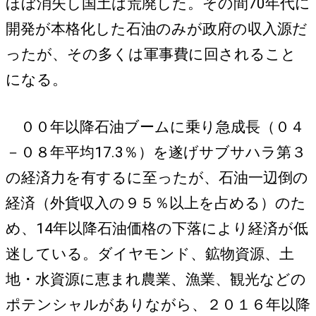
ほぼ消失し国土は荒廃した。その間70年代に
開発が本格化した石油のみが政府の収入源だ
ったが、その多くは軍事費に回されること
になる。
００年以降石油ブームに乗り急成長（０４
－０８年平均17.3％）を遂げサブサハラ第３
の経済力を有するに至ったが、石油一辺倒の
経済（外貨収入の９５％以上を占める）のた
め、14年以降石油価格の下落により経済が低
迷している。ダイヤモンド、鉱物資源、土
地・水資源に恵まれ農業、漁業、観光などの
ポテンシャルがありながら、２０１６年以降