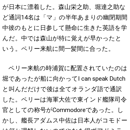
が日本に漂着した。森山栄之助、堀達之助な
ど通詞14名は「マ」の半年あまりの幽閉期間
中彼のもとに日参して懸命に生きた英語を学
んだ。中では森山が特に覚えが早かったと
いう。ペリー来航に間一髪間に合った。
ペリー来航の時浦賀に配置されていたのは
堀であったが船に向かってI can speak Dutch
と叫んだだけで後は全てオランダ語で通訳
した。ペリーは海軍大佐で東インド艦隊司令
官としての称号がCommodoreであった。し
かし、艦長アダムス中佐は日本人がコモドー