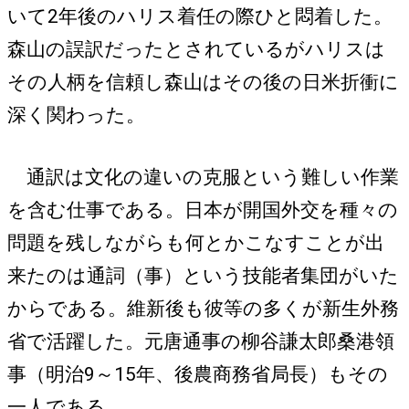
いて2年後のハリス着任の際ひと悶着した。
森山の誤訳だったとされているがハリスは
その人柄を信頼し森山はその後の日米折衝に
深く関わった。
通訳は文化の違いの克服という難しい作業
を含む仕事である。日本が開国外交を種々の
問題を残しながらも何とかこなすことが出
来たのは通詞（事）という技能者集団がいた
からである。維新後も彼等の多くが新生外務
省で活躍した。元唐通事の柳谷謙太郎桑港領
事（明治9～15年、後農商務省局長）もその
一人である。