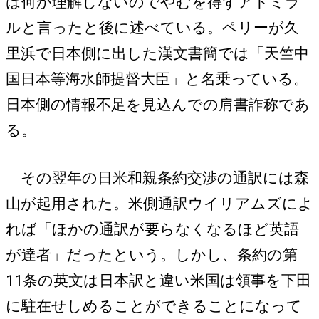
は何か理解しないのでやむを得ずアドミラ
ルと言ったと後に述べている。ペリーが久
里浜で日本側に出した漢文書簡では「天竺中
国日本等海水師提督大臣」と名乗っている。
日本側の情報不足を見込んでの肩書詐称であ
る。
その翌年の日米和親条約交渉の通訳には森
山が起用された。米側通訳ウイリアムズによ
れば「ほかの通訳が要らなくなるほど英語
が達者」だったという。しかし、条約の第
11条の英文は日本訳と違い米国は領事を下田
に駐在せしめることができることになって