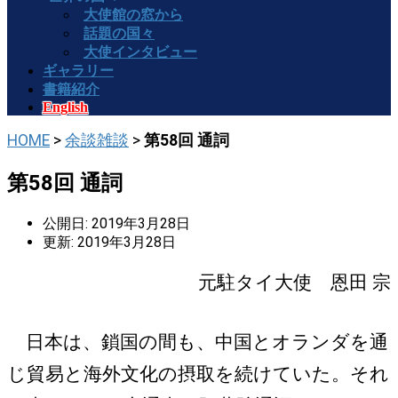
大使館の窓から
話題の国々
大使インタビュー
ギャラリー
書籍紹介
English
HOME
>
余談雑談
>
第58回 通詞
第58回 通詞
公開日: 2019年3月28日
更新: 2019年3月28日
元駐タイ大使 恩田 宗
日本は、鎖国の間も、中国とオランダを通
じ貿易と海外文化の摂取を続けていた。それ