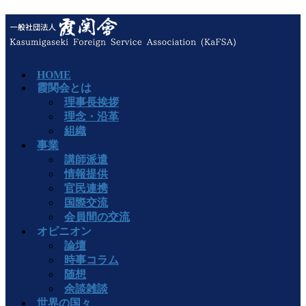
HOME
霞関会とは
理事長挨拶
理念・沿革
組織
事業
講師派遣
情報提供
官民連携
国際交流
会員間の交流
オピニオン
論壇
時事コラム
随想
余談雑談
世界の国々