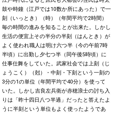
鼓や時鐘（江戸では10数か所にあった）で一
刻（いっとき）（時）（年間平均で2時間）
毎の時間の進みを知ることが出来た。しかし
生活の便宜上その半分の半刻（はんとき）が
よく使われ職人は明け六つ半（今の午前7時
半頃）に出勤し夕七つ半（同午後5時頃）に
仕事仕舞をしていた。武家社会では上刻（じ
ょうこく）（尅）・中刻・下刻という一刻の
3分の1の単位（年間平均で40分）を使って
いた。しかし吉良左兵衛が赤穂浪士の討ち入
りは「昨十四日八つ半過」だったと答えたよ
うに半刻という単位もよく使ったようであ