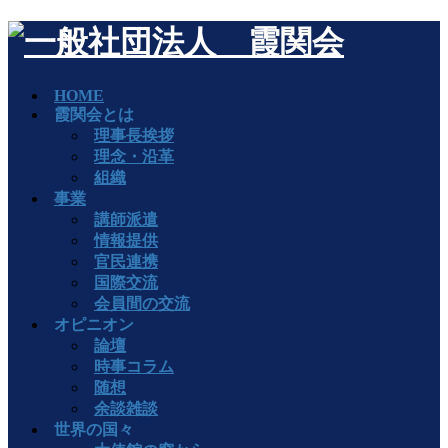
HOME
霞関会とは
理事長挨拶
理念・沿革
組織
事業
講師派遣
情報提供
官民連携
国際交流
会員間の交流
オピニオン
論壇
時事コラム
随想
余談雑談
世界の国々