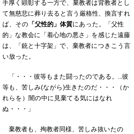
手厚く顕彰する一方で、棄教者は背教者とし
て無慈悲に葬り去ると言う厳格性、換言すれ
ば、その
「父性的」体質
にあった。「父性
的」な教会に「着心地の悪さ」を感じた遠藤
は、「銃と十字架」で、棄教者につきこう言
い放った。
「・・・彼等もまた闘ったのである。…彼
等も、苦しみ(ながら)生きたのだ・・・（か
れらを）闇の中に見棄てる気にはなれ
ぬ・・・」
棄教者も、殉教者同様、苦しみ抜いたの