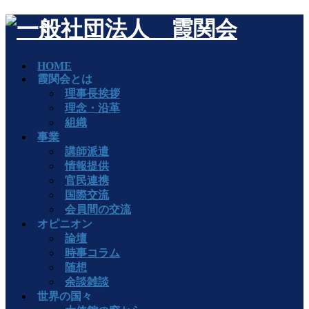
HOME
霞関会とは
理事長挨拶
理念・沿革
組織
事業
講師派遣
情報提供
官民連携
国際交流
会員間の交流
オピニオン
論壇
時事コラム
随想
余談雑談
世界の国々