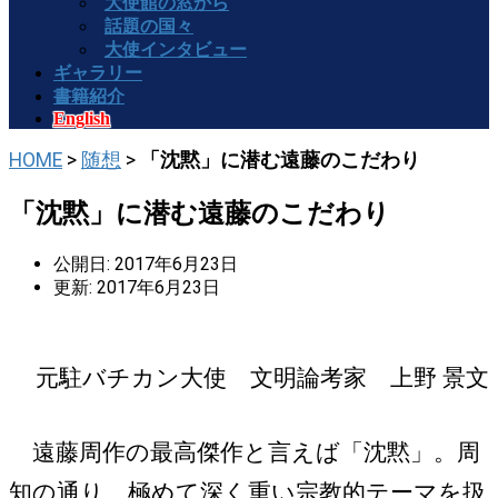
大使館の窓から
話題の国々
大使インタビュー
ギャラリー
書籍紹介
English
HOME
>
随想
>
「沈黙」に潜む遠藤のこだわり
「沈黙」に潜む遠藤のこだわり
公開日: 2017年6月23日
更新: 2017年6月23日
元駐バチカン大使 文明論考家 上野 景文
遠藤周作の最高傑作と言えば「沈黙」。周
知の通り、極めて深く重い宗教的テーマを扱