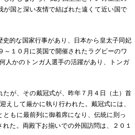
我が国と深い友情で結ばれた遠くて近い国で
歴史的な国家行事があり、日本から皇太子同妃
９～１０月に英国で開催されたラグビーのワ
何人かのトンガ人選手の活躍があり、トンガ
れたが、その戴冠式が、昨年７月４日（土）首
迎えして厳かに執り行われた。戴冠式には、
とともに最前列に御着席になり、伝統に則っ
された。両殿下お揃いでの外国訪問は、２０１