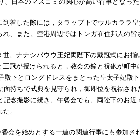
り、日本のマスコミの関心が高い行事となった
に到着した際には，タラップ下でウルカララ皇
られ、また、空港周辺ではトンガ在住邦人の皆
６世、ナナシパウウ王妃両陛下の戴冠式にお揃
と王冠が授けられると，教会の鐘と祝砲が町中
子殿下とロングドレスをまとった皇太子妃殿下
な面持ちで式典を見守られ，御即位を祝福され
と記念撮影に続き、午餐会でも、両陛下のお近
れた。
餐会を始めとする一連の関連行事にも参加さ