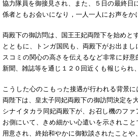
協力隊員を御接見され、また、５日の最終日
係者ともお会いになり，一人一人にお声をか
両殿下の御訪問は、国王王妃両陛下を始めと
とともに、トンガ国民も、両殿下がお出まし
スコミの関心の高さを伝えるなど非常に好意
新聞、雑誌等を通じ１２０回近くも報じられ
こうした心のこもった接遇が行われる背景に
両陛下は、皇太子同妃両殿下の御訪問決定を
シナイタカラ同妃両殿下が、お召し機のファ
お側にいて、きめ細かい心遣いを示されこと
用意され、終始和やかに御歓談されたことや