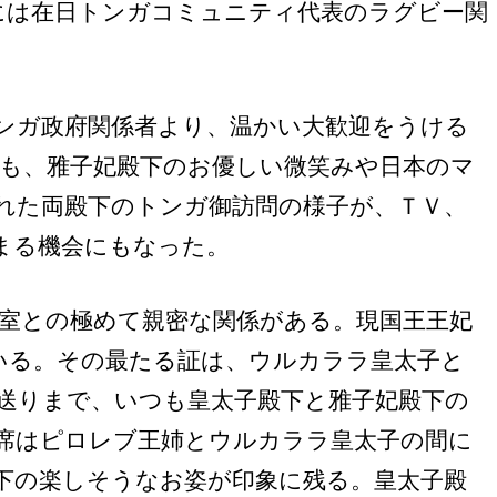
には在日トンガコミュニティ代表のラグビー関
ンガ政府関係者より、温かい大歓迎をうける
も、雅子妃殿下のお優しい微笑みや日本のマ
れた両殿下のトンガ御訪問の様子が、ＴＶ、
まる機会にもなった。
室との極めて親密な関係がある。現国王王妃
いる。その最たる証は、ウルカララ皇太子と
送りまで、いつも皇太子殿下と雅子妃殿下の
席はピロレブ王姉とウルカララ皇太子の間に
下の楽しそうなお姿が印象に残る。皇太子殿