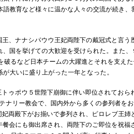
本語教育など様々に温かな人々の交流が続き、
国王、ナナシパウウ王妃両陛下の戴冠式と言う
れ、国を挙げての大歓迎を受けられた。また、
を破るなど日本チームの大躍進とそれを支えた
係が大いに盛り上がった一年となった。
王トゥポウ５世陛下崩御に伴い即位されておら
テナリー教会で、国内外から多くの参列者をお
同妃両殿下がお揃いで参列され、ピロレブ王姉
午餐会にも御出席され、両陛下のご即位を祝福