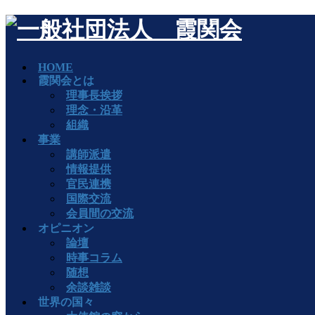
HOME
霞関会とは
理事長挨拶
理念・沿革
組織
事業
講師派遣
情報提供
官民連携
国際交流
会員間の交流
オピニオン
論壇
時事コラム
随想
余談雑談
世界の国々