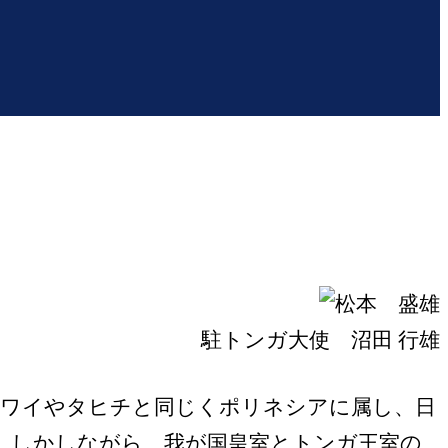
駐トンガ大使 沼田 行雄
ハワイやタヒチと同じくポリネシアに属し、日
。しかしながら、我が国皇室とトンガ王室の