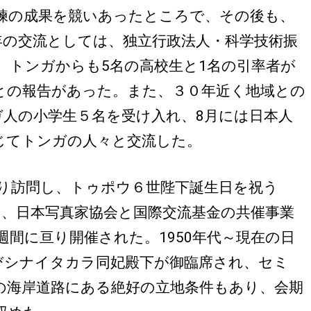
練の成果を競いあったところで、その後も、
年の交流としては、独立行政法人・科学技術振
、トンガからも5名の高校生と1名の引率者が
との報告があった。また、３０年近く地域との
ガ人の小学生５名を受け入れ、8月には日本人
じてトンガの人々と交流した。
り訪問し、トゥポウ６世陛下誕生日を祝う
は、日本写真家協会と国際交流基金の共催事業
間に亘り開催された。1950年代～現在の日
びシナイタカラ同妃殿下が御臨席され、セミ
の海岸道路にある絶好の立地条件もあり、会期