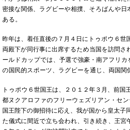
密接な関係、ラグビーや相撲、そろばんや日
ある。
昨年は、着任直後の７月４日にトゥポウ６世
両殿下が同行事に出席するため当国を訪問さ
ールドカップでは、予選で強豪・南アフリカ
の国民的スポーツ、ラグビーを通じ、両国関
トゥポウ６世国王は、２０１２年３月、前国
都ヌクアロファのフリーウェズリアン・セン
国王陛下の御招待に応え、我が国から皇太子
た儀式に間近で立ち会われ、引き続き、王宮