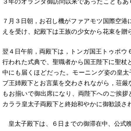
３年のオランダ御訪問以来であったこともあ
７月３日朝，お召し機がファアモツ国際空港
えを受け、妃殿下は王族の少女から花束を贈
翌４日午前，両殿下は，トンガ国王トゥポウ
行われた式典で、聖職者から国王陛下に聖杖
中にも届くほどだった。モーニング姿の皇太
ブ王姉殿下とお言葉を交わされながら，荘厳
もお揃いで御出席になり、両陛下へのご挨拶
カララ皇太子両殿下と終始和やかに御歓談さ
皇太子殿下は、６日までの御滞在中、公式晩