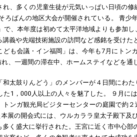
され、多くの児童生徒が元気いっぱい日頃の修
そろばんの地区大会が開催されている。 青少
」で、本年度は初めて太平洋地域よりも参加し
る講義や先端技術施設の訪問など感銘を受けた
こども会議・イン福岡」は、今年も7月にトン
を訪れ、一週間の滞在中、ホームステイなどを通
「和太鼓りんどう」のメンバーが４日間にわた
た1，000人以上の人々を魅了した。 ９月に
トンガ観光局ビジターセンターの庭園で約２週
した本展の開会式には、ウルカララ皇太子殿下及
も多く盛大に挙行された。王宮に近く市中心部