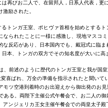
には再びお二人で、在留邦人，日系人代表，更
け激励された。
するトンガ王室、ポヒヴァ首相を始めとするト
になられたことに一様に感激し、現地マスコミ
的な反応があり、日本国内でも、戴冠式に臨ま
、日本、トンガの双方でその知名度が大いに高
は、前述のように歴代のトンガ王室と我が国皇
大変喜ばれ、万全の準備を指示されたと聞いて
アモツ空港到着時のお出迎えから御出発のお見
である。両陛下主催公式午餐会で、お二人の御
、アンジェリカ王女主催午餐会での両皇太子殿