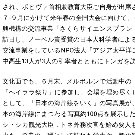
され、ポヒヴァ首相兼教育大臣ご自身が出席
７-９月にかけて来年春の全国大会に向けて、
興機構の交流事業「さくらサイエンスプラン
訪日し、ノーベル賞受賞の日本人科学者によ
交流事業をしているNPO法人「アジア太平洋
中高生13人が3人の引率者とともにトンガ
文化面でも、６月末、メルボルンで活動中の
「ヘイララ祭り」に参加し、会場を埋め尽くし
として、「日本の海岸線をいく」の写真展が、
本の海岸線にまつわる写真約100点を展示
シ・シカ観光大臣，トネ外務次官を始め要人