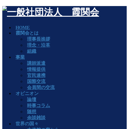
HOME
霞関会とは
理事長挨拶
理念・沿革
組織
事業
講師派遣
情報提供
官民連携
国際交流
会員間の交流
オピニオン
論壇
時事コラム
随想
余談雑談
世界の国々