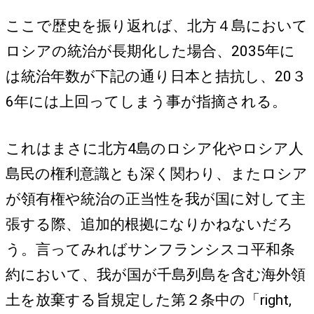
ここで歴史を振り返れば、北方４島において
ロシアの統治が長期化した場合、2035年に
は統治年数が下記の通り日本と拮抗し、20３
6年には上回ってしまう事が指摘される。
これはまさに北方4島のロシア化やロシア人
島民の権利意識とも深く関わり、またロシア
が領有権や統治の正当性を我が国に対して主
張する際、追加的根拠になりかねないだろ
う。言ってみればサンフランシスコ平和条
約において、我が国が千島列島を含む海外領
土を放棄する旨規定した第２条中の「right,