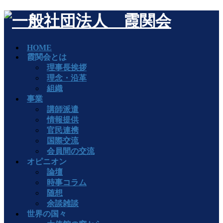
HOME
霞関会とは
理事長挨拶
理念・沿革
組織
事業
講師派遣
情報提供
官民連携
国際交流
会員間の交流
オピニオン
論壇
時事コラム
随想
余談雑談
世界の国々