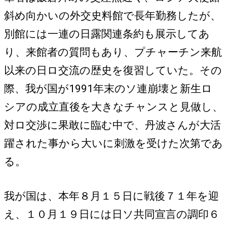
斜め向かいの外交史料館で長年勤務したが、
別館には一連の日露関連条約も展示してあ
り、来館者の質問もあり、プチャーチン来航
以来の日ロ交流の歴史を復習していた。その
際、我が国が1991年末のソ連崩壊と新生ロ
シアの成立直後を大きなチャンスと見做し、
対ロ交渉に果敢に臨む中で、丹波さんが大活
躍された事から大いに刺激を受けた次第であ
る。
我が国は、本年８月１５日に戦後７１年を迎
え、１０月１９日には日ソ共同宣言の調印６