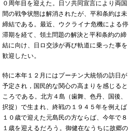
０周年目を迎えた。日ソ共同宣言により両国
間の戦争状態は解消されたが、平和条約は未
締結である。最近、ウクライナ危機による停
滞期を経て、領土問題の解決と平和条約の締
結に向け、日ロ交渉が再び軌道に乗った事を
歓迎したい。
特に本年１２月にはプーチン大統領の訪日が
予定され，国民的な関心の高まりを感じると
ころである。北方４島（歯舞、色丹、国後、
択捉）で生まれ、終戦の１９４５年を例えば
１０歳で迎えた元島民の方ならば、今年で８
１歳を迎えるだろう。御健在なうちに故郷の