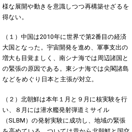
様な展開や動きを意識しつつ再構築せざるを
得ない。
（１）中国は2010年に世界で第2番目の経済
大国となった。宇宙開発を進め、軍事支出の
増大も目覚ましく、南シナ海では周辺諸国と
の緊張の原因である。東シナ海では尖閣諸島
などをめぐり日本と主張が対立。
（２）北朝鮮は本年１月と９月に核実験を行
い、８月には潜水艦発射弾道ミサイル
（SLBM）の発射実験に成功し、地域の緊張
を高めている。ついては昔から北朝鮮と国交