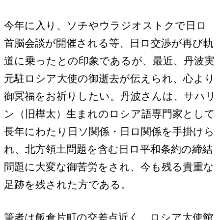
今年に入り、ソチやウラジオストクで日ロ
首脳会談が開催される等、日ロ交渉が再び軌
道に乗ったとの印象であるが、最近、丹波実
元駐ロシア大使の御逝去が伝えられ、心より
御冥福をお祈りしたい。丹波さんは、サハリ
ン（旧樺太）生まれのロシア語専門家として
長年にわたり日ソ関係・日ロ関係を手掛けら
れ、北方領土問題を含む日ロ平和条約の締結
問題に大変な御苦労をされ、今も残る貴重な
足跡を残された方である。
筆者は飯倉片町の交差点近く、ロシア大使館