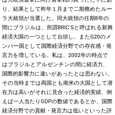
り、結果として昨年１月まで二期務めたルー
ラ大統領が当選した。同大統領の任期8年の
間にブラジルは、所謂BRIC`Sと呼ばれる新興
経済大国の一つとして台頭し、またG20のメ
ンバー国として国際経済分野での存在感・発
言力を増している。私は、2002年の時点で
はブラジルとアルゼンチンの間に経済力、
国際的影響力に違いがあったとは思わない。
その当時までは両国とも南米の大国として潜
在力は高いがそれに見合った経済的実績、例
えば一人当たりGDPの数値であるとか、国際
経済分野での貢献・発言力は低いといった評