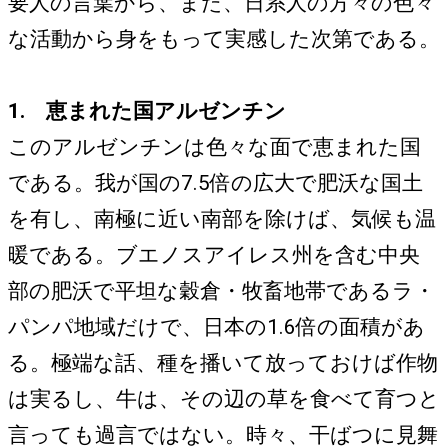
要人の言葉から、また、日系人の方々の色々
な活動から身をもって実感した次第である。
1. 恵まれた国アルゼンチン
このアルゼンチンは色々な面で恵まれた国
である。我が国の7.5倍の広大で肥沃な国土
を有し、南極に近い南部を除けば、気候も温
暖である。ブエノスアイレス州を含む中央
部の肥沃で平坦な穀倉・牧畜地帯であるラ・
パンパ地域だけで、日本の1.6倍の面積があ
る。極端な話、種を播いて放っておけば作物
は実るし、牛は、その辺の草を食べて育つと
言っても過言ではない。時々、干ばつに見舞