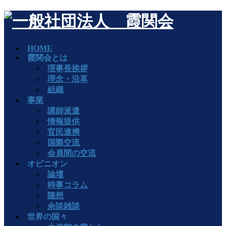
HOME
霞関会とは
理事長挨拶
理念・沿革
組織
事業
講師派遣
情報提供
官民連携
国際交流
会員間の交流
オピニオン
論壇
時事コラム
随想
余談雑談
世界の国々