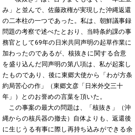
み」と並んで、佐藤政権が実現した沖縄返還
の二本柱の一つであった。私は、朝鮮議事録
問題の考察で述べたとおり、当時条約課の事
務官として69年の日米共同声明の起草作業に
加わったのであるが、核抜きに関する合意
を盛り込んだ同声明の第八項は、私が起案し
たものであり、後に東郷大使から「わが方条
約局苦心の作」（東郷文彦「日米外交三十
年」）とのお誉めの言葉を頂いた。
この事案の最大の問題は、「核抜き」（沖
縄からの核兵器の撤去）自体よりも、返還後
に生じうる有事に際し再持ち込みができる余