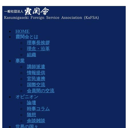
HOME
霞関会とは
理事長挨拶
理念・沿革
組織
事業
講師派遣
情報提供
官民連携
国際交流
会員間の交流
オピニオン
論壇
時事コラム
随想
余談雑談
世界の国々