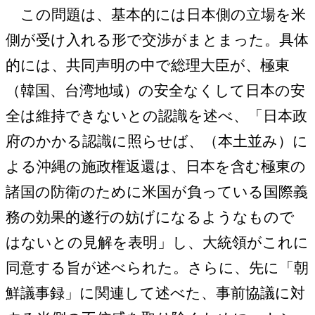
この問題は、基本的には日本側の立場を米
側が受け入れる形で交渉がまとまった。具体
的には、共同声明の中で総理大臣が、極東
（韓国、台湾地域）の安全なくして日本の安
全は維持できないとの認識を述べ、「日本政
府のかかる認識に照らせば、（本土並み）に
よる沖縄の施政権返還は、日本を含む極東の
諸国の防衛のために米国が負っている国際義
務の効果的遂行の妨げになるようなもので
はないとの見解を表明」し、大統領がこれに
同意する旨が述べられた。さらに、先に「朝
鮮議事録」に関連して述べた、事前協議に対