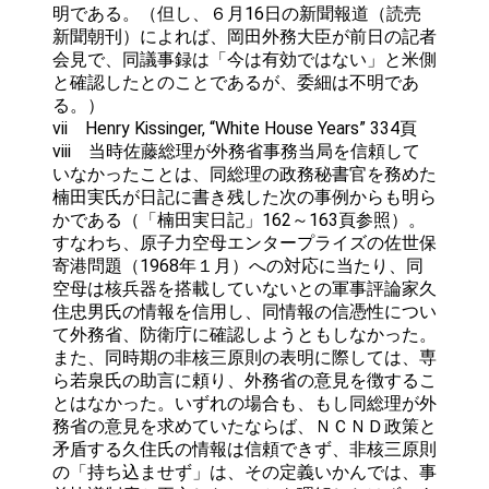
明である。（但し、６月16日の新聞報道（読売
新聞朝刊）によれば、岡田外務大臣が前日の記者
会見で、同議事録は「今は有効ではない」と米側
と確認したとのことであるが、委細は不明であ
る。）
vii Henry Kissinger, “White House Years” 334頁
viii 当時佐藤総理が外務省事務当局を信頼して
いなかったことは、同総理の政務秘書官を務めた
楠田実氏が日記に書き残した次の事例からも明ら
かである（「楠田実日記」162～163頁参照）。
すなわち、原子力空母エンタープライズの佐世保
寄港問題（1968年１月）への対応に当たり、同
空母は核兵器を搭載していないとの軍事評論家久
住忠男氏の情報を信用し、同情報の信憑性につい
て外務省、防衛庁に確認しようともしなかった。
また、同時期の非核三原則の表明に際しては、専
ら若泉氏の助言に頼り、外務省の意見を徴するこ
とはなかった。いずれの場合も、もし同総理が外
務省の意見を求めていたならば、ＮＣＮＤ政策と
矛盾する久住氏の情報は信頼できず、非核三原則
の「持ち込ませず」は、その定義いかんでは、事