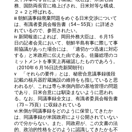
務、国防両長官に格上げされ、日米対等な構成、
２＋２と呼ばれる。
iii 朝鮮議事録廃棄問題をめぐる日米交渉について
は、有識者委員会報告書（54～55頁）に詳述さ
れているので、参照されたい。
iv 新聞報道によれば、岡田外務大臣は、６月15
日の記者会見において、朝鮮半島有事に際して事
前協議があった場合には、「適切かつ迅速に対応
する」と米政府に伝えた由である。佐藤総理のコ
ミットメントを事実上再確認したものであろう。
（2010年６月16日読売新聞朝刊）
v 「それらの要件」とは、秘密合意議事録後段
記載の核兵器貯蔵施設の維持をも指していると思
われるが、これは専ら米側内部の基地管理の問題
であり、日米合意には馴染まないように思われ
る。なお、同議事録全文は、有識者委員会報告書
（73～75頁）に収録されている
vi 米側が同議事録をどのように保管してきたか
は、同議事録が米国政府により公開されていない
ので分からない。また、同政府が、この文書の法
的、政治的性格をどのように認識してきたかも不