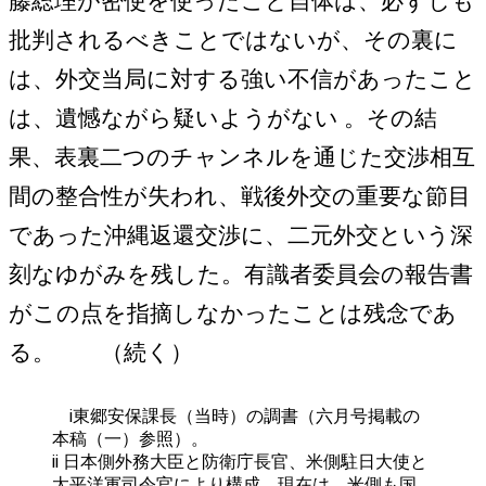
藤総理が密使を使ったこと自体は、必ずしも
批判されるべきことではないが、その裏に
は、外交当局に対する強い不信があったこと
は、遺憾ながら疑いようがない 。その結
果、表裏二つのチャンネルを通じた交渉相互
間の整合性が失われ、戦後外交の重要な節目
であった沖縄返還交渉に、二元外交という深
刻なゆがみを残した。有識者委員会の報告書
がこの点を指摘しなかったことは残念であ
る。 （続く）
i東郷安保課長（当時）の調書（六月号掲載の
本稿（一）参照）。
ii 日本側外務大臣と防衛庁長官、米側駐日大使と
太平洋軍司令官により構成。現在は、米側も国