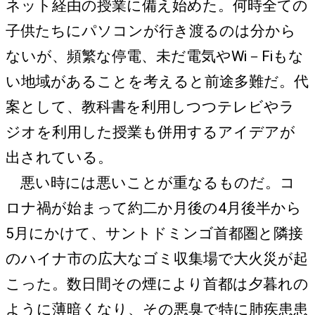
ネット経由の授業に備え始めた。何時全ての
子供たちにパソコンが行き渡るのは分から
ないが、頻繁な停電、未だ電気やWi－Fiもな
い地域があることを考えると前途多難だ。代
案として、教科書を利用しつつテレビやラ
ジオを利用した授業も併用するアイデアが
出されている。
悪い時には悪いことが重なるものだ。コ
ロナ禍が始まって約二か月後の4月後半から
5月にかけて、サントドミンゴ首都圏と隣接
のハイナ市の広大なゴミ収集場で大火災が起
こった。数日間その煙により首都は夕暮れの
ように薄暗くなり、その悪臭で特に肺疾患患