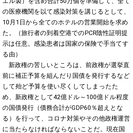
エル製）を含め合計50万個を準備して、全て
の医療機関を以て感染対策を講じるとして、
10月1日から全てのホテルの営業開始を求め
た。（旅行者の到着空港でのPCR陰性証明提
示は任意。感染患者は国家の保険で手当てす
る由）
新政権の苦しいところは、前政権が選挙直
前に補正予算を組んだり国債を発行するなど
して殆ど予算を使い尽くしてしまったた
め、新政権として42億ドル～100億ドル程度
の国債発行（債務合計がGDP60％超えとな
る）を行って、コロナ対策やその他政権運営
に当たらなければならないことだ。現在国