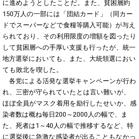
に進めようとしたことだ。また、貧困層約
150万人の一部には「団結カード」（同カー
ドでスーパーなどで食糧等購入可能）が与え
られており、その利用限度の増額を図ったり
して貧困層への手厚い支援も行ったが、統一
地方選挙においても、また、大統領選におい
ても敗北を喫した。
各党による活発な選挙キャンペーンが行わ
れ、三密が守られていたとは言い難いが、
ほぼ全員がマスク着用を励行したせいか、感
染者数は概ね毎日200～2000人の幅で、ま
た、死者は1～40人の幅で推移するなど、特
に選挙後に急激な感染者が出ることもなかっ