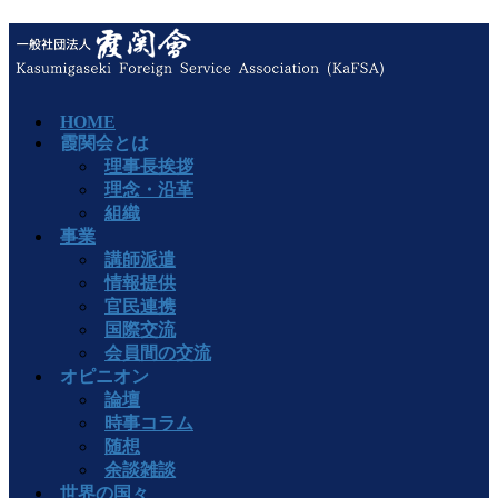
HOME
霞関会とは
理事長挨拶
理念・沿革
組織
事業
講師派遣
情報提供
官民連携
国際交流
会員間の交流
オピニオン
論壇
時事コラム
随想
余談雑談
世界の国々