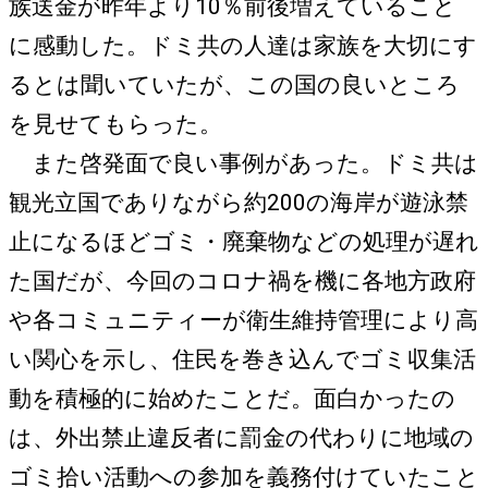
族送金が昨年より10％前後増えていること
に感動した。ドミ共の人達は家族を大切にす
るとは聞いていたが、この国の良いところ
を見せてもらった。
また啓発面で良い事例があった。ドミ共は
観光立国でありながら約200の海岸が遊泳禁
止になるほどゴミ・廃棄物などの処理が遅れ
た国だが、今回のコロナ禍を機に各地方政府
や各コミュニティーが衛生維持管理により高
い関心を示し、住民を巻き込んでゴミ収集活
動を積極的に始めたことだ。面白かったの
は、外出禁止違反者に罰金の代わりに地域の
ゴミ拾い活動への参加を義務付けていたこと