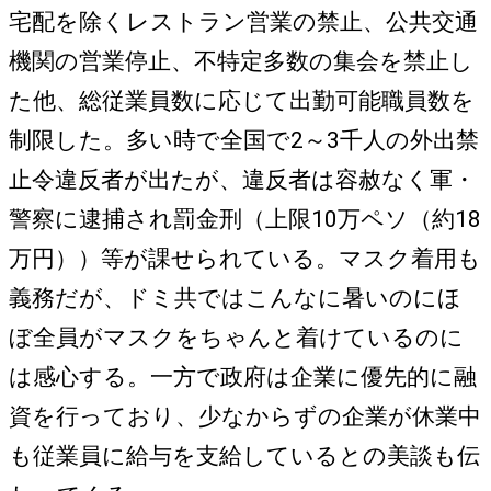
宅配を除くレストラン営業の禁止、公共交通
機関の営業停止、不特定多数の集会を禁止し
た他、総従業員数に応じて出勤可能職員数を
制限した。多い時で全国で2～3千人の外出禁
止令違反者が出たが、違反者は容赦なく軍・
警察に逮捕され罰金刑（上限10万ペソ（約18
万円））等が課せられている。マスク着用も
義務だが、ドミ共ではこんなに暑いのにほ
ぼ全員がマスクをちゃんと着けているのに
は感心する。一方で政府は企業に優先的に融
資を行っており、少なからずの企業が休業中
も従業員に給与を支給しているとの美談も伝