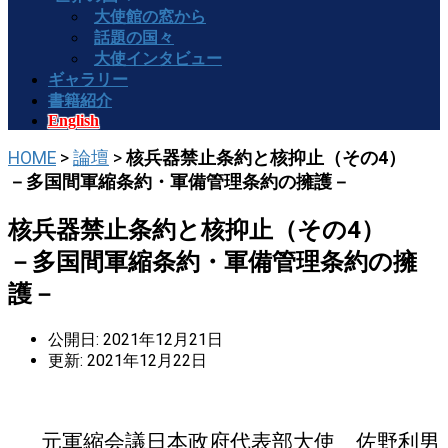
大使館の窓から
話題の国々
大使インタビュー
ギャラリー
書籍紹介
English
HOME
>
論壇
>
核兵器禁止条約と核抑止（その4）
－多国間軍縮条約・軍備管理条約の擁護－
核兵器禁止条約と核抑止（その4）
－多国間軍縮条約・軍備管理条約の擁
護－
公開日: 2021年12月21日
更新: 2021年12月22日
元軍縮会議日本政府代表部大使 佐野利男