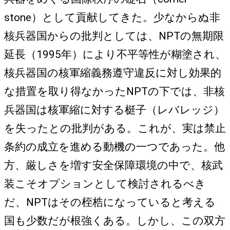
stone）として貢献してきた。少なからぬ非
核兵器国からの批判としては、NPTの無期限
延長（1995年）により不平等性が糊塗され、
核兵器国の核軍縮義務遵守違反に対し効果的
な措置を取り得なかったNPTの下では、非核
兵器国は核軍縮に対する梃子（レバレッジ）
を失ったとの批判がある。これが、実は禁止
条約の成立を進める動機の一つであった。他
方、厳しさを増す安全保障環境の中で、核武
装こそオプションとして検討されるべき
だ、NPTはその桎梏になっていると考える
国も少数だが根強くある。しかし、この双方