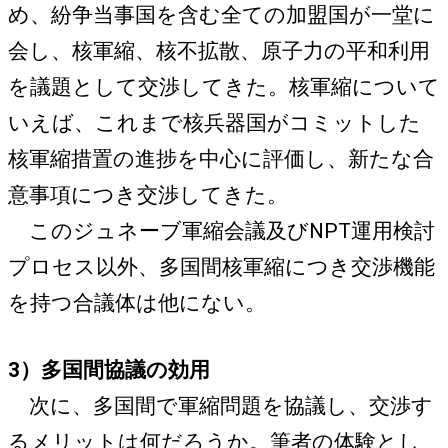
め、紛争当事国を含む全ての加盟国が一堂に
会し、核軍縮、核不拡散、原子力の平和利用
を議題として交渉してきた。核軍縮について
いえば、これまで核兵器国がコミットした
核軍縮措置の進捗を中心に評価し、新たな合
意事項につき交渉してきた。
このジュネーブ軍縮会議及びNPT運用検討
プロセス以外、多国間核軍縮につき交渉機能
を持つ合議体は他にない。
3）多国間協議の効用
次に、多国間で軍縮問題を協議し、交渉す
るメリットは何だろうか。筆者の体験とし