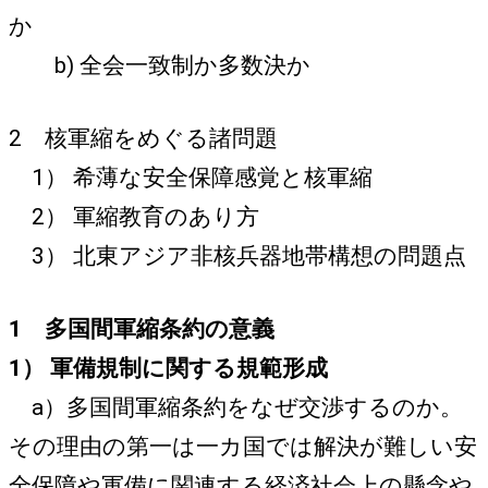
か
b) 全会一致制か多数決か
2 核軍縮をめぐる諸問題
1） 希薄な安全保障感覚と核軍縮
2） 軍縮教育のあり方
3） 北東アジア非核兵器地帯構想の問題点
1 多国間軍縮条約の意義
1） 軍備規制に関する規範形成
a）多国間軍縮条約をなぜ交渉するのか。
その理由の第一は一カ国では解決が難しい安
全保障や軍備に関連する経済社会上の懸念や