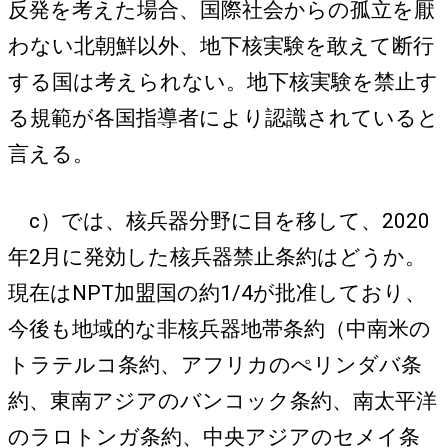
反発を考えた場合、国際社会からの孤立を厭
わない北朝鮮以外、地下核実験を敢えて断行
する国は考えられない。地下核実験を禁止す
る規範が各国指導者により認識されていると
言える。
c）では、核兵器分野に目を移して、2020
年2月に発効した核兵器禁止条約はどうか。
現在はNPT加盟国の約1/4が批准しており、
今後も地域的な非核兵器地帯条約（中南米の
トラテルコ条約、アフリカのぺリンダバ条
約、東南アジアのバンコック条約、南太平洋
のラロトンガ条約、中央アジアのセメイ条