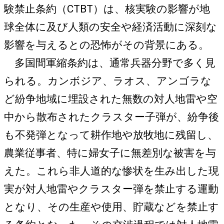
験禁止条約（CTBT）は、核実験の影響が地
球全体に及び人類の安全や経済活動に深刻な
影響を与えるとの恐怖がその背景にある。
多国間軍縮条約は、通常兵器分野で多く見
られる。カンボジア、ラオス、アンゴラな
ど紛争地域に埋設された無数の対人地雷や空
中から散布されたクラスター子弾が、紛争後
も不発弾となって耕作地や放牧地に残留し、
農業従事者、特に婦女子に無差別な被害を与
えた。これら非人道的な惨状を生み出した現
実が対人地雷やクラスター弾を禁止する運動
となり、その生産や使用、貯蔵などを禁止す