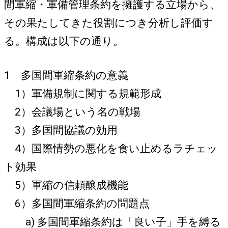
間軍縮・軍備管理条約を擁護する立場から、
その果たしてきた役割につき分析し評価す
る。構成は以下の通り。
1 多国間軍縮条約の意義
1）軍備規制に関する規範形成
2）会議場という名の戦場
3）多国間協議の効用
4）国際情勢の悪化を食い止めるラチェッ
ト効果
5）軍縮の信頼醸成機能
6）多国間軍縮条約の問題点
a) 多国間軍縮条約は「良い子」手を縛る