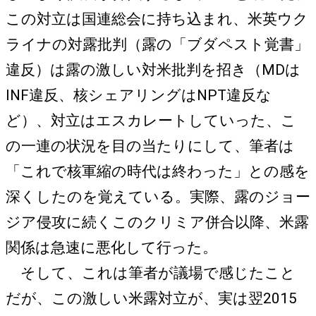
この対立は国連総会に持ち込まれ、米英ウク
ライナの対露批判（露の「ブダペスト覚書」
違反）は露の激しい対米批判を招き（MDは
INF違反、核シェアリングはNPT違反な
ど）、対立はエスカレートしていった、こ
の一連の状況を目の当たりにして、筆者は
「これで核軍縮の時代は終わった」との感を
深くしたのを覚えている。実際、露のジョー
ジア侵攻に続くこのクリミア併合以降、米露
関係は急速に悪化して行った。
そして、これは筆者が議場で感じたこと
だが、この激しい米露対立が、実は翌2015