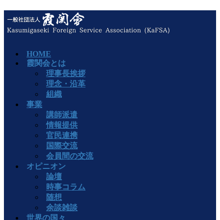
HOME
霞関会とは
理事長挨拶
理念・沿革
組織
事業
講師派遣
情報提供
官民連携
国際交流
会員間の交流
オピニオン
論壇
時事コラム
随想
余談雑談
世界の国々