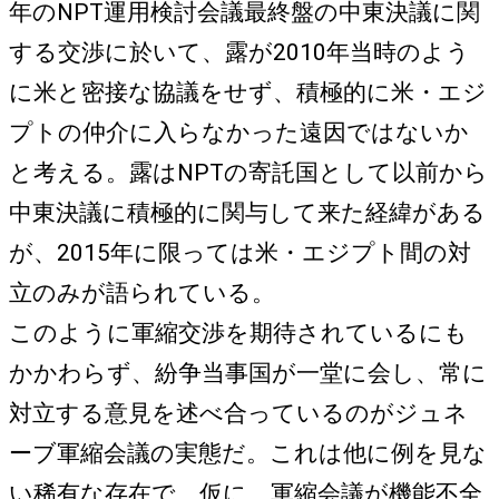
年のNPT運用検討会議最終盤の中東決議に関
する交渉に於いて、露が2010年当時のよう
に米と密接な協議をせず、積極的に米・エジ
プトの仲介に入らなかった遠因ではないか
と考える。露はNPTの寄託国として以前から
中東決議に積極的に関与して来た経緯がある
が、2015年に限っては米・エジプト間の対
立のみが語られている。
このように軍縮交渉を期待されているにも
かかわらず、紛争当事国が一堂に会し、常に
対立する意見を述べ合っているのがジュネ
ーブ軍縮会議の実態だ。これは他に例を見な
い稀有な存在で、仮に、軍縮会議が機能不全