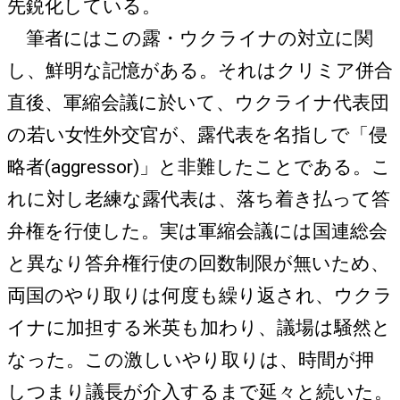
先鋭化している。
筆者にはこの露・ウクライナの対立に関
し、鮮明な記憶がある。それはクリミア併合
直後、軍縮会議に於いて、ウクライナ代表団
の若い女性外交官が、露代表を名指しで「侵
略者(aggressor)」と非難したことである。こ
れに対し老練な露代表は、落ち着き払って答
弁権を行使した。実は軍縮会議には国連総会
と異なり答弁権行使の回数制限が無いため、
両国のやり取りは何度も繰り返され、ウクラ
イナに加担する米英も加わり、議場は騒然と
なった。この激しいやり取りは、時間が押
しつまり議長が介入するまで延々と続いた。