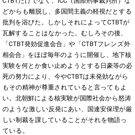
CTBTだけでなく、ICC（国際刑事裁判所）な
どからも離脱し、多国間主義の軽視だとする
批判を浴びた。しかしそれによってCTBTが
瓦解することはなかった。むしろその後、
「CTBT発効促進会合」や「CTBTフレンズ外
相会合」をほぼ毎年のように開催し、地下核
実験を何とか食い止めようとする日豪等の必
死の努力により、今やCTBTは未発効ながら
もその精神が尊重されていると言ってもよ
い。北朝鮮による核実験が国際社会から怒涛
のような激しい反発にあい、国連安保理が厳
しい制裁を課していることがそれを物語っ
ている。