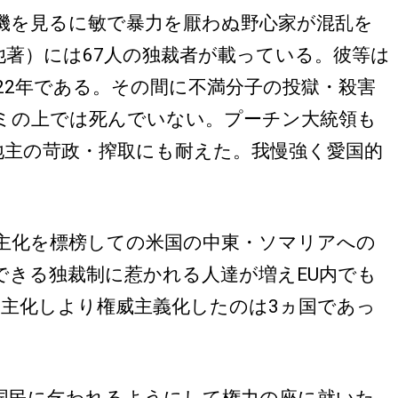
機を見るに敏で暴力を厭わぬ野心家が混乱を
著）には67人の独裁者が載っている。彼等は
22年である。その間に不満分子の投獄・殺害
ミの上では死んでいない。プーチン大統領も
地主の苛政・搾取にも耐えた。我慢強く愛国的
主化を標榜しての米国の中東・ソマリアへの
できる独裁制に惹かれる人達が増えEU内でも
り民主化しより権威主義化したのは3ヵ国であっ