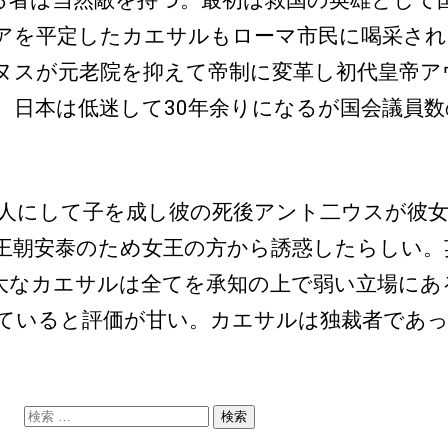
者は当然敵を持つ。最初は救国の英雄として
アを平定したカエサルもローマ市民に喝采され
ヌスが元老院を抑えて帝制に変革し初代皇帝アウ
。日本は低迷して30年余りになるが国会議員
にして子を成し彼の死後アント二ウスが彼女
王朝安泰のため女王の方から誘惑したらしい。
大なカエサルは全てを承知の上で弱い立場にあ
ていると評価が甘い。カエサルは独裁者であった
検
索: