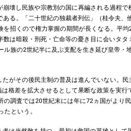
が崩壊し民族や宗教別の国に再編される過程で
である。「二十世紀の独裁者列伝」（桂令夫、他
険を招くので権力掌握の期間が長くなる。平均
半数は暗殺・刑死・亡命等の憂き目に会いタタ
ール族の2世紀半に及ぶ支配を生き延び皇帝・
たがその後民主制の普及は進んでいない。民
義は格差を拡大させるとして果断な政策を実行
究所の調査では20世紀末には年に72ヵ国がよ
あったという。