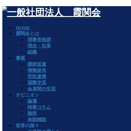
HOME
霞関会とは
理事長挨拶
理念・沿革
組織
事業
講師派遣
情報提供
官民連携
国際交流
会員間の交流
オピニオン
論壇
時事コラム
随想
余談雑談
世界の国々