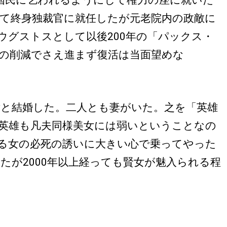
国民に乞われるようにして権力の座に就いた
て終身独裁官に就任したが元老院内の政敵に
グストスとして以後200年の「パックス・
数の削減でさえ進まず復活は当面望めな
と結婚した。二人とも妻がいた。之を「英雄
英雄も凡夫同様美女には弱いということなの
る女の必死の誘いに大きい心で乗ってやった
が2000年以上経っても賢女が魅入られる程