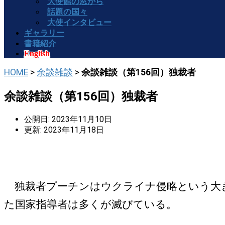
大使館の窓から
話題の国々
大使インタビュー
ギャラリー
書籍紹介
English
HOME
>
余談雑談
>
余談雑談（第156回）独裁者
余談雑談（第156回）独裁者
公開日: 2023年11月10日
更新: 2023年11月18日
独裁者プーチンはウクライナ侵略という大き
た国家指導者は多くが滅びている。