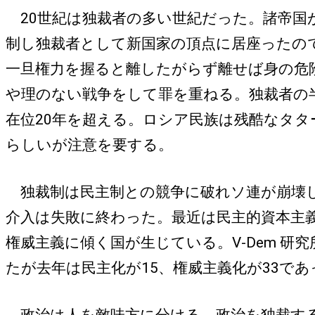
20世紀は独裁者の多い世紀だった。諸帝国
制し独裁者として新国家の頂点に居座ったの
一旦権力を握ると離したがらず離せば身の危
や理のない戦争をして罪を重ねる。独裁者の
在位20年を超える。ロシア民族は残酷なタタ
らしいが注意を要する。
独裁制は民主制との競争に破れソ連が崩壊し
介入は失敗に終わった。最近は民主的資本主
権威主義に傾く国が生じている。V-Dem 研
たが去年は民主化が15、権威主義化が33で