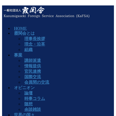
HOME
霞関会とは
理事長挨拶
理念・沿革
組織
事業
講師派遣
情報提供
官民連携
国際交流
会員間の交流
オピニオン
論壇
時事コラム
随想
余談雑談
世界の国々