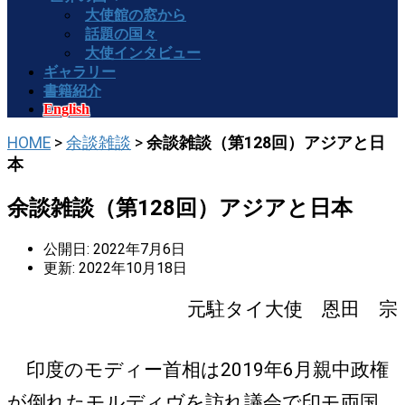
大使館の窓から
話題の国々
大使インタビュー
ギャラリー
書籍紹介
English
HOME
>
余談雑談
>
余談雑談（第128回）アジアと日
本
余談雑談（第128回）アジアと日本
公開日: 2022年7月6日
更新: 2022年10月18日
元駐タイ大使 恩田 宗
印度のモディー首相は2019年6月親中政権
が倒れたモルディヴを訪れ議会で印モ両国