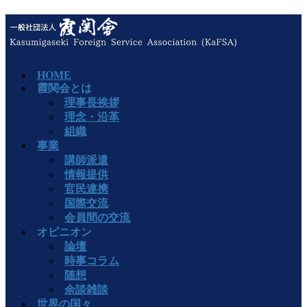
HOME
霞関会とは
理事長挨拶
理念・沿革
組織
事業
講師派遣
情報提供
官民連携
国際交流
会員間の交流
オピニオン
論壇
時事コラム
随想
余談雑談
世界の国々