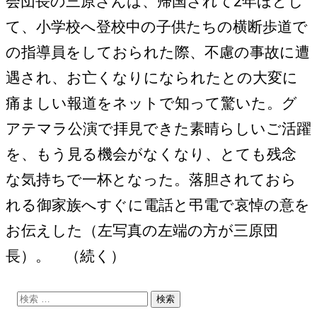
会団長の三原さんは、帰国されて2年ほどし
て、小学校へ登校中の子供たちの横断歩道で
の指導員をしておられた際、不慮の事故に遭
遇され、お亡くなりになられたとの大変に
痛ましい報道をネットで知って驚いた。グ
アテマラ公演で拝見できた素晴らしいご活躍
を、もう見る機会がなくなり、とても残念
な気持ちで一杯となった。落胆されておら
れる御家族へすぐに電話と弔電で哀悼の意を
お伝えした（左写真の左端の方が三原団
長）。 （続く）
検
索: