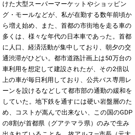
けた大型スーパーマーケットやショッピン
グ・モールなどが、私が在勤する数年前頃か
ら増え始め、また、首都の市街地を走る車の
多くは、様々な年代の日本車であった。首都
に人口、経済活動が集中しており、朝夕の交
通渋滞がひどい。都市道路計画上は50万台の
車利用を想定して建設されたが、その2倍以
上の車が毎日利用しており、公共バス専用レ
ーンを設けるなどして都市部の通勤の緩和を
していた。地下鉄を通すには硬い岩盤層のた
め、コストが嵩んで出来ない、この国のGDP
の8割が首都県（グアテマラ県）のみで生み
出されていることを、故アルス―市長（元大