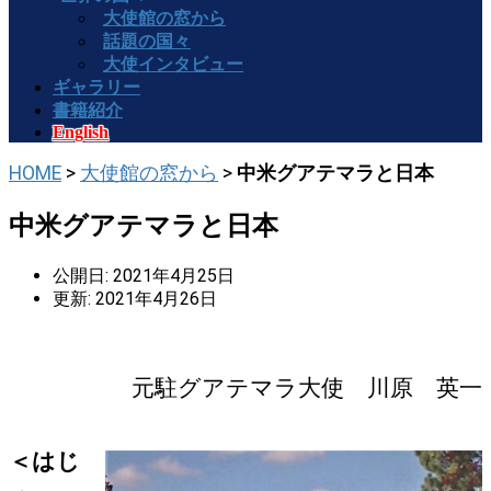
大使館の窓から
話題の国々
大使インタビュー
ギャラリー
書籍紹介
English
HOME
>
大使館の窓から
>
中米グアテマラと日本
中米グアテマラと日本
公開日: 2021年4月25日
更新: 2021年4月26日
元駐グアテマラ大使 川原 英一
＜はじ