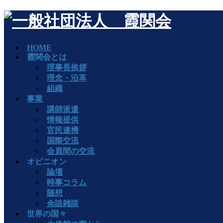
HOME
霞関会とは
理事長挨拶
理念・沿革
組織
事業
講師派遣
情報提供
官民連携
国際交流
会員間の交流
オピニオン
論壇
時事コラム
随想
余談雑談
世界の国々