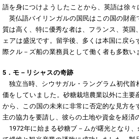
語を身につけようしたことから、英語は徐々
英仏語バイリンガルの国民はこの国の財産で
質は高く、特に優秀な者は、フランス、英国
ェアは盛況です。留学後、多くは本国に戻ら
際クル－ズ船の業務員として働く者も多数い
5．モ－リシャスの奇跡
独立当時、シウサガル・ラングラム初代首相
価をしていました。砂糖栽培農業以外に主要
から、この国の未来に非常に否定的な見方を
主の協力を要請し、彼らの土地や資金を経済
1972年に始まる砂糖ブ－ムが曙光となり、