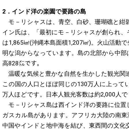
2．インド洋の楽園で要路の島
モ－リシャスは、青空、白砂、珊瑚礁と紺碧
イン氏は、「最初にモ－リシャスが創られ、
は1,865㎢(沖縄本島面積1,207㎢)。
明な潟からなっています。島の北部から中部
高828㍍です。
温暖な気候と豊かな自然を生かした観光関連
この国の人口とほぼ同じの130万人に上って
万人ほどです。日本人観光客数は約2,000人
モ－リシャス島は西インド洋の要路に位置し
ガスカル島があります。アフリカ大陸の南東海
中国やインドと地中海を結び、東西間の文化