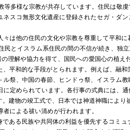
教等多様な宗教が共存しています。住民は敬虔
。ユネスコ無形文化遺産に登録されたセガ・ダ
々は他の住民の文化や宗教を尊重して平和に
住民とイスラム系住民の間の不信が続き、独立
者の理解や協力を得て、国民への愛国心の植え
た、平和的な手段がとられます。例えば、融和
－ル祭、中国の春節、ヒンドゥ祭、イスラム教
日に定められています。各行事の式典には、通
す。建物の竣工式で、日本では神道神職により
導者による祓い清めが行われます。
である民族や共同体の利益を優先するコミュ