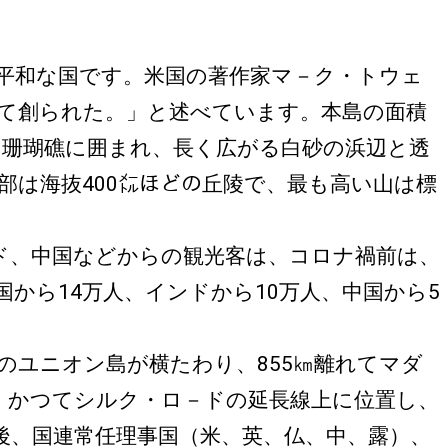
平和な国です。米国の著作家マ－ク・トウェ
て創られた。」と述べています。本島の面積
おり、珊瑚礁に囲まれ、長く広がる白砂の浜辺と透
は海抜400㍍ほどの丘陵で、最も高い山は標
ド、中国などからの観光客は、コロナ禍前は、
から14万人、インドから10万人、中国から5
ユニオン島が横たわり、855㎞離れてマダ
は、かつてシルク・ロ－ドの延長線上に位置し、
後、国連常任理事国（米、英、仏、中、露）、