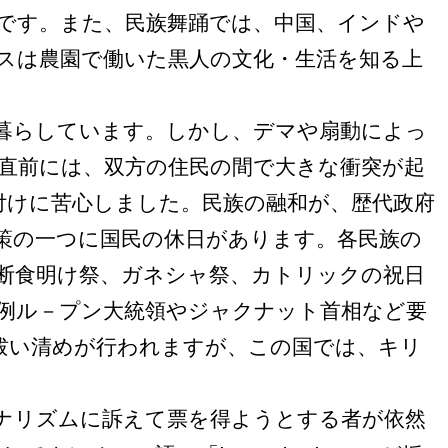
です。また、民族舞踊では、中国、インドや
ンスは農園で働いた黒人の文化・生活を知る上
暮らしています。しかし、デマや扇動によっ
直前には、双方の住民の間で大きな衝突が起
付けに苦心しました。民族の融和が、歴代政府
策の一つに国民の休日があります。各民族の
断食明け祭、ガネシャ祭、カトリックの祝日
例ル－プン大統領やジャクナット首相など要
祓い清めが行われますが、この国では、キリ
ナリズムに訴えて票を得ようとする者が依然