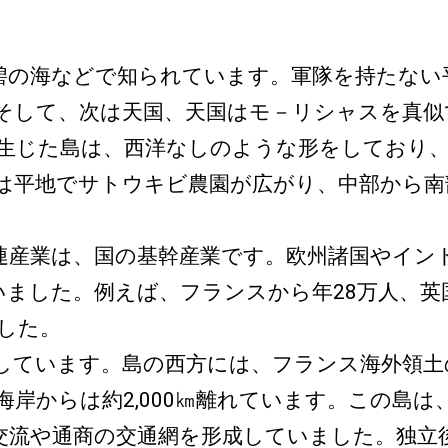
の海などで知られています。軍隊を持たない
そして、次は天国、天国はモ－リシャスを真似
火山活動で生じた島は、西洋なしのような形をして
は平地でサトウキビ農園が広がり、中部から南部
産業は、国の基幹産業です。欧州諸国やイン
いました。例えば、フランスから年28万人、英国
でした。
ています。島の西方には、フランス海外領土の
岸からは約2,000㎞離れています。この島
交流や通商の交通網を形成していました。独立