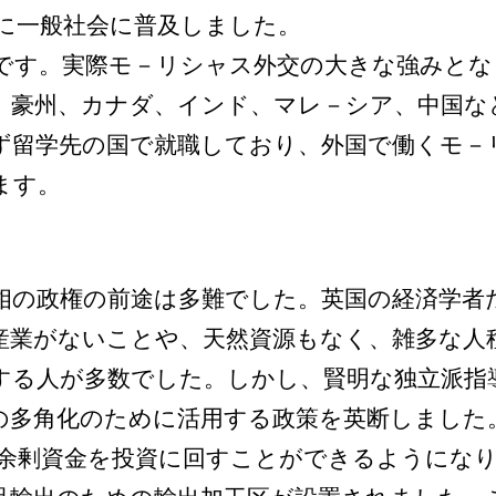
に一般社会に普及しました。
す。実際モ－リシャス外交の大きな強みとな
、豪州、カナダ、インド、マレ－シア、中国な
ず留学先の国で就職しており、外国で働くモ－
ます。
の政権の前途は多難でした。英国の経済学者
産業がないことや、天然資源もなく、雑多な人
する人が多数でした。しかし、賢明な独立派指
の多角化のために活用する政策を英断しました
余剰資金を投資に回すことができるようになり、こ