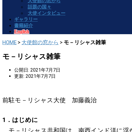
大使館の窓から
話題の国々
大使インタビュー
ギャラリー
書籍紹介
English
HOME
>
大使館の窓から
>
モ－リシャス雑筆
モ－リシャス雑筆
公開日: 2021年7月7日
更新: 2021年7月7日
前駐モ－リシャス大使 加藤義治
1．はじめに
モ－リシャス共和国は、南西インド洋に浮か