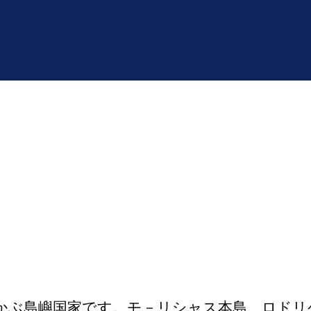
ぶ島嶼国家です。モ－リシャス本島、ロドリ