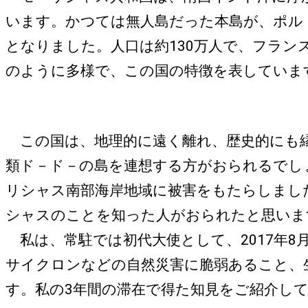
います。かつては無人島だった本島が、ポルト
となりました。人口は約130万人で、フラ
のように多様で、この国の特徴を表していま
この国は、地理的に遠く離れ、歴史的にも縁
類ド－ド－の島を連想する方がおられるでし
リシャス南部海岸地域に被害をもたらしまし
シャスのことを知った人がおられたと思いま
私は、常駐では初代大使として、2017年8
サイクロンなどの自然災害に脆弱あること、
す。私の3年間の滞在で得た知見をご紹介し