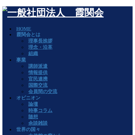
HOME
霞関会とは
理事長挨拶
理念・沿革
組織
事業
講師派遣
情報提供
官民連携
国際交流
会員間の交流
オピニオン
論壇
時事コラム
随想
余談雑談
世界の国々