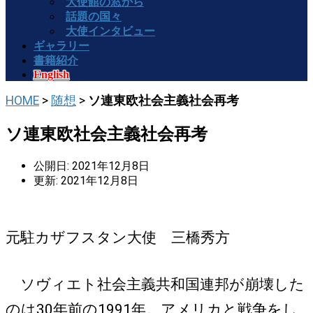
大使館の窓から
話題の国々
大使インタビュー
ギャラリー
書籍紹介
English
HOME
>
随想
>
ソ連東欧社会主義社会再考
ソ連東欧社会主義社会再考
公開日: 2021年12月8日
更新: 2021年12月8日
元駐カザフスタン大使 三橋秀方
ソヴィエト社会主義共和国連邦が崩壊した
のは30年前の1991年。アメリカと戦争をし