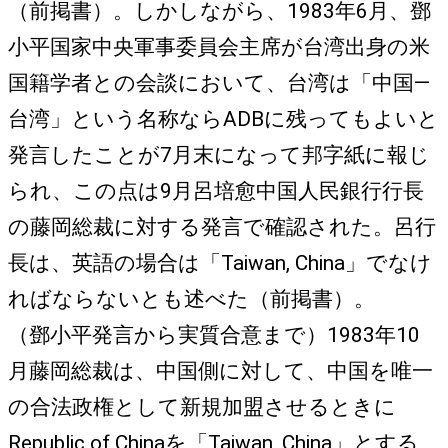
（前掲書）。しかしながら、1983年6月、鄧
小平国家中央軍事委員会主席が台湾出身の米
国籍学者との会談において、台湾は「中国―
台湾」という名称ならADBに残ってもよいと
発言したことが7月末になって邦字紙に報じ
られ、この点は9月呂培愈中国人民銀行行長
の藤岡総裁に対する発言で確認された。呂行
長は、英語の場合は「Taiwan, China」でなけ
ればならないとも述べた（前掲書）。
（鄧小平発言から実質合意まで）1983年10
月藤岡総裁は、中国側に対して、中国を唯一
の合法政権として新規加盟させるときに
Republic of Chinaを「Taiwan, China」とする