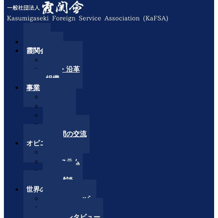
HOME
霞関会とは
理事長挨拶
理念・沿革
組織
事業
講師派遣
情報提供
官民連携
国際交流
会員間の交流
オピニオン
論壇
時事コラム
随想
余談雑談
世界の国々
大使館の窓から
話題の国々
大使インタビュー