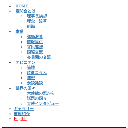
HOME
霞関会とは
理事長挨拶
理念・沿革
組織
事業
講師派遣
情報提供
官民連携
国際交流
会員間の交流
オピニオン
論壇
時事コラム
随想
余談雑談
世界の国々
大使館の窓から
話題の国々
大使インタビュー
ギャラリー
書籍紹介
English