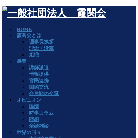
HOME
霞関会とは
理事長挨拶
理念・沿革
組織
事業
講師派遣
情報提供
官民連携
国際交流
会員間の交流
オピニオン
論壇
時事コラム
随想
余談雑談
世界の国々