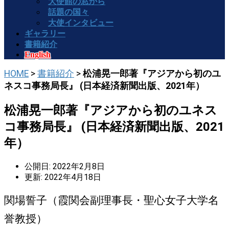
大使館の窓から
話題の国々
大使インタビュー
ギャラリー
書籍紹介
English
HOME
>
書籍紹介
>
松浦晃一郎著『アジアから初のユ
ネスコ事務局長』 (日本経済新聞出版、2021年）
松浦晃一郎著『アジアから初のユネス
コ事務局長』 (日本経済新聞出版、2021
年）
公開日: 2022年2月8日
更新: 2022年4月18日
関場誓子（霞関会副理事長・聖心女子大学名
誉教授）