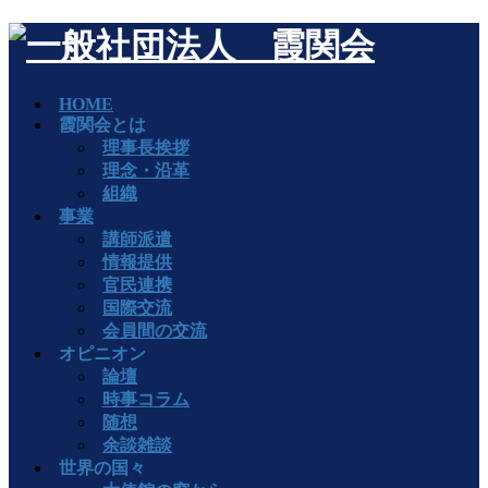
HOME
霞関会とは
理事長挨拶
理念・沿革
組織
事業
講師派遣
情報提供
官民連携
国際交流
会員間の交流
オピニオン
論壇
時事コラム
随想
余談雑談
世界の国々