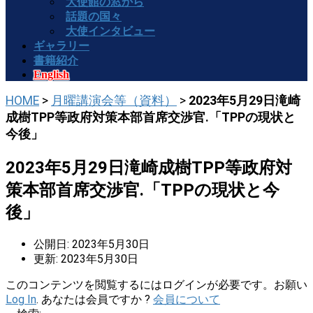
大使館の窓から
話題の国々
大使インタビュー
ギャラリー
書籍紹介
English
HOME
>
月曜講演会等（資料）
>
2023年5月29日滝崎
成樹TPP等政府対策本部首席交渉官.「TPPの現状と
今後」
2023年5月29日滝崎成樹TPP等政府対
策本部首席交渉官.「TPPの現状と今
後」
公開日: 2023年5月30日
更新: 2023年5月30日
このコンテンツを閲覧するにはログインが必要です。お願い
Log In
. あなたは会員ですか ?
会員について