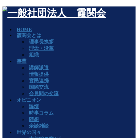
HOME
霞関会とは
理事長挨拶
理念・沿革
組織
事業
講師派遣
情報提供
官民連携
国際交流
会員間の交流
オピニオン
論壇
時事コラム
随想
余談雑談
世界の国々