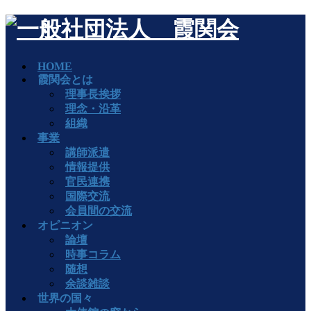
HOME
霞関会とは
理事長挨拶
理念・沿革
組織
事業
講師派遣
情報提供
官民連携
国際交流
会員間の交流
オピニオン
論壇
時事コラム
随想
余談雑談
世界の国々