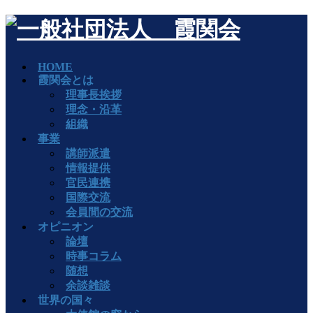
HOME
霞関会とは
理事長挨拶
理念・沿革
組織
事業
講師派遣
情報提供
官民連携
国際交流
会員間の交流
オピニオン
論壇
時事コラム
随想
余談雑談
世界の国々