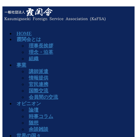
HOME
霞関会とは
理事長挨拶
理念・沿革
組織
事業
講師派遣
情報提供
官民連携
国際交流
会員間の交流
オピニオン
論壇
時事コラム
随想
余談雑談
世界の国々