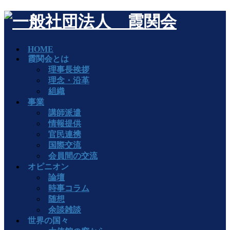
HOME
霞関会とは
理事長挨拶
理念・沿革
組織
事業
講師派遣
情報提供
官民連携
国際交流
会員間の交流
オピニオン
論壇
時事コラム
随想
余談雑談
世界の国々