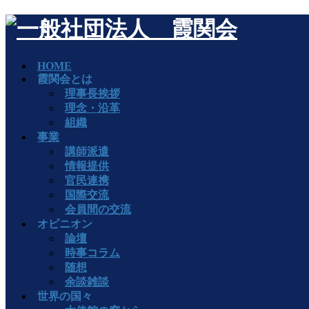
HOME
霞関会とは
理事長挨拶
理念・沿革
組織
事業
講師派遣
情報提供
官民連携
国際交流
会員間の交流
オピニオン
論壇
時事コラム
随想
余談雑談
世界の国々