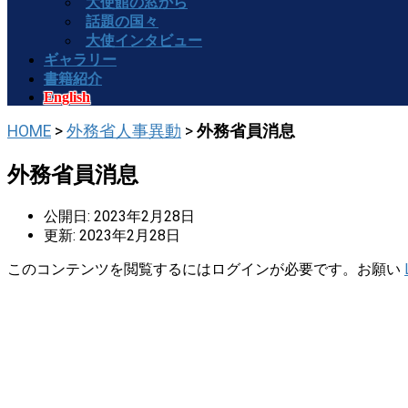
大使館の窓から
話題の国々
大使インタビュー
ギャラリー
書籍紹介
English
HOME
>
外務省人事異動
>
外務省員消息
外務省員消息
公開日: 2023年2月28日
更新: 2023年2月28日
このコンテンツを閲覧するにはログインが必要です。お願い