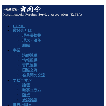
HOME
霞関会とは
理事長挨拶
理念・沿革
組織
事業
講師派遣
情報提供
官民連携
国際交流
会員間の交流
オピニオン
論壇
時事コラム
随想
余談雑談
世界の国々