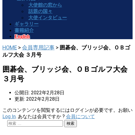
大使館の窓から
話題の国々
大使インタビュー
ギャラリー
書籍紹介
English
HOME
>
会員専用記事
>
囲碁会、ブリッジ会、ＯＢゴ
ルフ大会 ３月号
囲碁会、ブリッジ会、ＯＢゴルフ大会
３月号
公開日: 2022年2月28日
更新: 2022年2月28日
このコンテンツを閲覧するにはログインが必要です。お願い
Log In
. あなたは会員ですか ?
会員について
検
索: