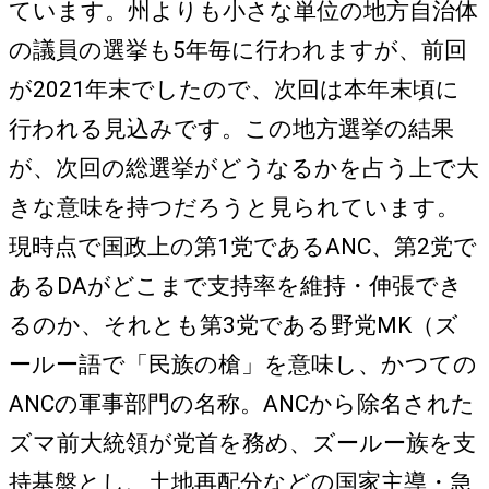
ています。州よりも小さな単位の地方自治体
の議員の選挙も5年毎に行われますが、前回
が2021年末でしたので、次回は本年末頃に
行われる見込みです。この地方選挙の結果
が、次回の総選挙がどうなるかを占う上で大
きな意味を持つだろうと見られています。
現時点で国政上の第1党であるANC、第2党で
あるDAがどこまで支持率を維持・伸張でき
るのか、それとも第3党である野党MK（ズ
ールー語で「民族の槍」を意味し、かつての
ANCの軍事部門の名称。ANCから除名された
ズマ前大統領が党首を務め、ズールー族を支
持基盤とし、土地再配分などの国家主導・急