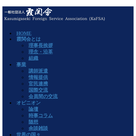
HOME
霞関会とは
理事長挨拶
理念・沿革
組織
事業
講師派遣
情報提供
官民連携
国際交流
会員間の交流
オピニオン
論壇
時事コラム
随想
余談雑談
世界の国々