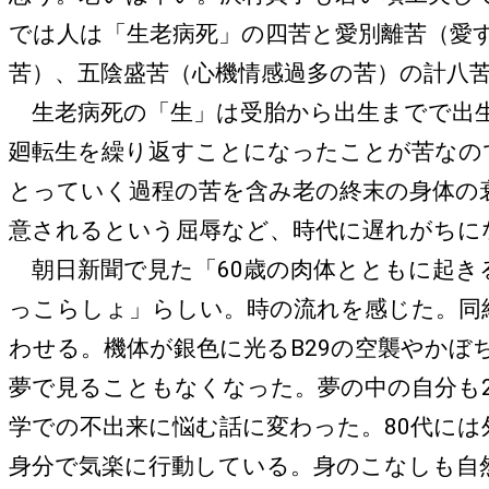
では人は「生老病死」の四苦と愛別離苦（愛
苦）、五陰盛苦（心機情感過多の苦）の計八
生老病死の「生」は受胎から出生までで出生
廻転生を繰り返すことになったことが苦なの
とっていく過程の苦を含み老の終末の身体の
意されるという屈辱など、時代に遅れがち
朝日新聞で見た「60歳の肉体とともに起き
っこらしょ」らしい。時の流れを感じた。同
わせる。機体が銀色に光るB29の空襲やか
夢で見ることもなくなった。夢の中の自分も
学での不出来に悩む話に変わった。80代に
身分で気楽に行動している。身のこなしも自