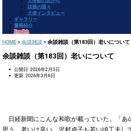
大使館の窓から
話題の国々
大使インタビュー
ギャラリー
書籍紹介
English
HOME
>
余談雑談
>
余談雑談（第183回）老いについて
余談雑談（第183回）老いについて
公開日: 2026年2月3日
更新: 2026年3月6日
日経新聞にこんな和歌が載っていた。「あの
思う。老いは辛い。沢村貞子も若い頃工夫し