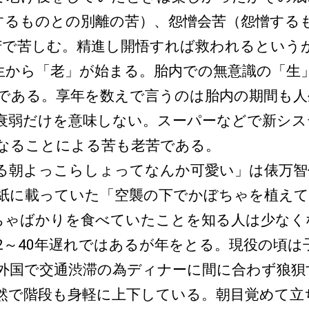
するものとの別離の苦）、怨憎会苦（怨憎する
苦で苦しむ。精進し開悟すれば救われるという
から「老」が始まる。胎内での無意識の「生
である。享年を数えで言うのは胎内の期間も人
衰弱だけを意味しない。スーパーなどで新シス
になることによる苦も老苦である。
る朝よっこらしょってなんか可愛い」は俵万智
紙に載っていた「空襲の下でかぼちゃを植えて
ぼちゃばかりを食べていたことを知る人は少な
2～40年遅れではあるが年をとる。現役の頃は
は外国で交通渋滞の為ディナーに間に合わず狼
然で階段も身軽に上下している。朝目覚めて立