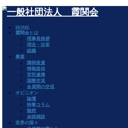
HOME
霞関会とは
理事長挨拶
理念・沿革
組織
事業
講師派遣
情報提供
官民連携
国際交流
会員間の交流
オピニオン
論壇
時事コラム
随想
余談雑談
世界の国々