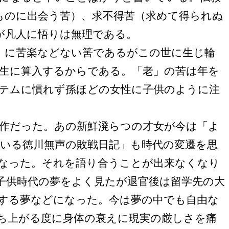
ものに出会う苦）、求不得苦（求めて得られぬ
が凡人に悟りは無理である。
」に苦楽などない筈であるがこの世に生じ輪
生に算入するからである。「老」の苦は年を
テムに慣れず孫ほどの女性に子供のように注
作だった。あの新鮮溌らつの才女が今は「よ
いる徳川無声の敗戦日記」も時代の変遷を思
くなった。それを語り合うことが出来なくなり
子供時代の夢をよく見たが退官後は留学先の大
狽する夢などになった。今は夢の中でも自由な
ち上がる度に身体の衰えに現実の厳しさを痛