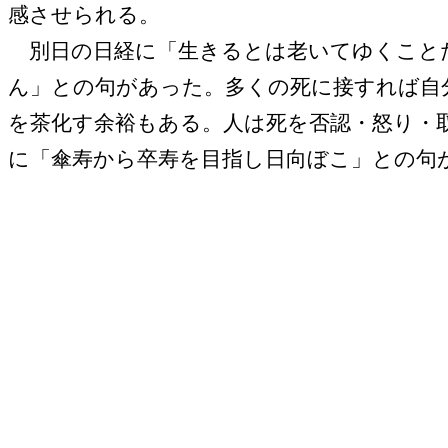
感させられる。
別日の日経に「生きるとは老いてゆくことた
ん」との句があった。多くの死に接すれば自
を茶化す余裕もある。人は死を否認・怒り・
に「傘寿から卒寿を目指し日向ぼこ」との句