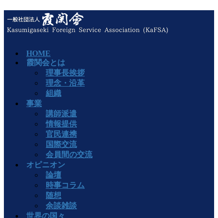
HOME
霞関会とは
理事長挨拶
理念・沿革
組織
事業
講師派遣
情報提供
官民連携
国際交流
会員間の交流
オピニオン
論壇
時事コラム
随想
余談雑談
世界の国々