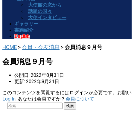
大使館の窓から
話題の国々
大使インタビュー
ギャラリー
書籍紹介
English
HOME
>
会員・会友消息
>
会員消息９月号
会員消息９月号
公開日: 2022年8月31日
更新: 2022年8月31日
このコンテンツを閲覧するにはログインが必要です。お願い
Log In
. あなたは会員ですか ?
会員について
検
索: