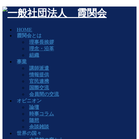
HOME
霞関会とは
理事長挨拶
理念・沿革
組織
事業
講師派遣
情報提供
官民連携
国際交流
会員間の交流
オピニオン
論壇
時事コラム
随想
余談雑談
世界の国々