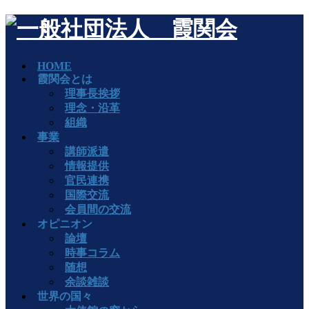
HOME
霞関会とは
理事長挨拶
理念・沿革
組織
事業
講師派遣
情報提供
官民連携
国際交流
会員間の交流
オピニオン
論壇
時事コラム
随想
余談雑談
世界の国々