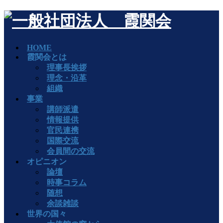
HOME
霞関会とは
理事長挨拶
理念・沿革
組織
事業
講師派遣
情報提供
官民連携
国際交流
会員間の交流
オピニオン
論壇
時事コラム
随想
余談雑談
世界の国々