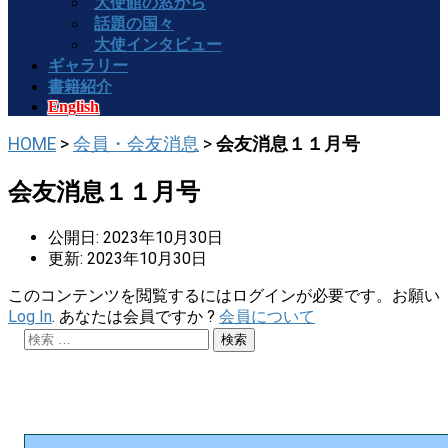
大使館の窓から
話題の国々
大使インタビュー
ギャラリー
書籍紹介
English
HOME
>
会員・会友消息
>
会友消息１１月号
会友消息１１月号
公開日: 2023年10月30日
更新: 2023年10月30日
このコンテンツを閲覧するにはログインが必要です。お願い
Log In
. あなたは会員ですか ?
会員について
検
索: