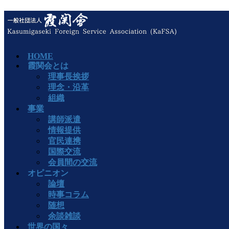
HOME
霞関会とは
理事長挨拶
理念・沿革
組織
事業
講師派遣
情報提供
官民連携
国際交流
会員間の交流
オピニオン
論壇
時事コラム
随想
余談雑談
世界の国々