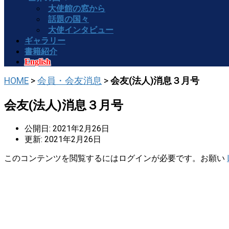
大使館の窓から
話題の国々
大使インタビュー
ギャラリー
書籍紹介
English
HOME
>
会員・会友消息
>
会友(法人)消息３月号
会友(法人)消息３月号
公開日: 2021年2月26日
更新: 2021年2月26日
このコンテンツを閲覧するにはログインが必要です。お願い