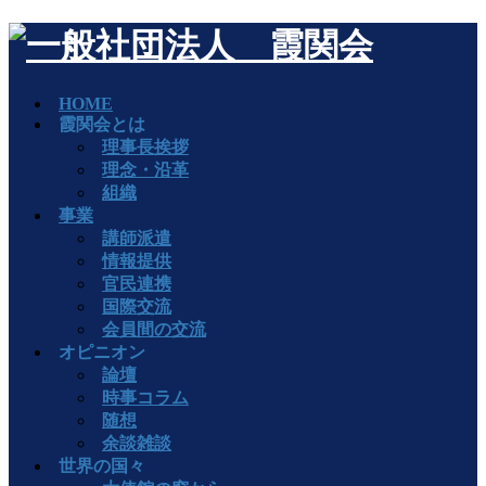
HOME
霞関会とは
理事長挨拶
理念・沿革
組織
事業
講師派遣
情報提供
官民連携
国際交流
会員間の交流
オピニオン
論壇
時事コラム
随想
余談雑談
世界の国々